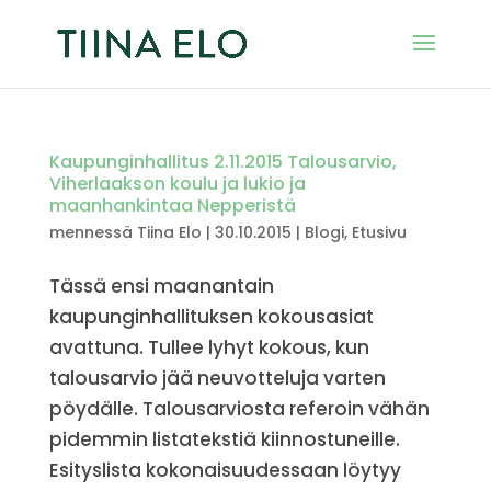
Kaupunginhallitus 2.11.2015 Talousarvio,
Viherlaakson koulu ja lukio ja
maanhankintaa Nepperistä
mennessä
Tiina Elo
|
30.10.2015
|
Blogi
,
Etusivu
Tässä ensi maanantain
kaupunginhallituksen kokousasiat
avattuna. Tullee lyhyt kokous, kun
talousarvio jää neuvotteluja varten
pöydälle. Talousarviosta referoin vähän
pidemmin listatekstiä kiinnostuneille.
Esityslista kokonaisuudessaan löytyy