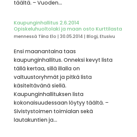
täältä. – Vuoden...
Kaupunginhallitus 2.6.2014
Opiskeluhuoltolaki ja maan osto Kurttilasta
mennessä
Tiina Elo
|
30.05.2014
|
Blogi
,
Etusivu
Ensi maanantaina taas
kaupunginhallitus. Onneksi kevyt lista
tällä kertaa, sillä illalla on
valtuustoryhmät ja pitkä lista
käsiteltävänä siellä.
Kaupunginhallituksen lista
kokonaisuudessaan löytyy täältä. –
Sivistystoimen toimialan sekä
lautakuntien ja...