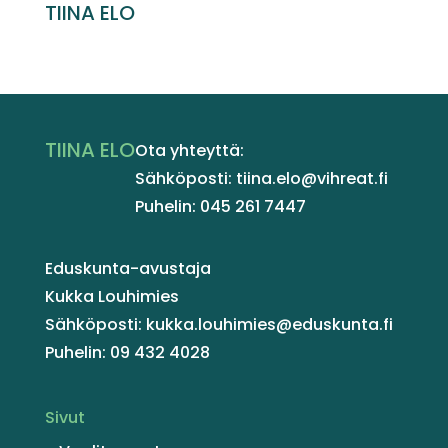
TIINA ELO
TIINA ELO
Ota yhteyttä:
Sähköposti: tiina.elo@vihreat.fi
Puhelin: 045 261 7447
Eduskunta-avustaja
Kukka Louhimies
Sähköposti: kukka.louhimies@eduskunta.fi
Puhelin: 09 432 4028
Sivut