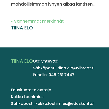
mahdollisimman lyhyen aikaa läntisen...
« Vanhemmat merkinnät
TIINA ELO
TIINA ELO
Ota yhteyttä:
Sähköposti: tiina.elo@vihreat.fi
Puhelin: 045 261 7447
Eduskunta-avustaja
Kukka Louhimies
Sähköposti: kukka.louhimies@eduskunta.fi