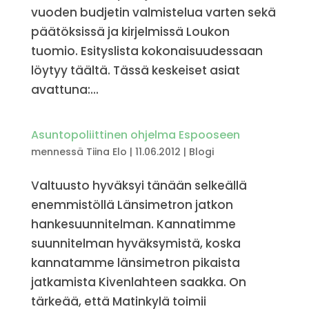
vuoden budjetin valmistelua varten sekä
päätöksissä ja kirjelmissä Loukon
tuomio. Esityslista kokonaisuudessaan
löytyy täältä. Tässä keskeiset asiat
avattuna:...
Asuntopoliittinen ohjelma Espooseen
mennessä
Tiina Elo
|
11.06.2012
|
Blogi
Valtuusto hyväksyi tänään selkeällä
enemmistöllä Länsimetron jatkon
hankesuunnitelman. Kannatimme
suunnitelman hyväksymistä, koska
kannatamme länsimetron pikaista
jatkamista Kivenlahteen saakka. On
tärkeää, että Matinkylä toimii