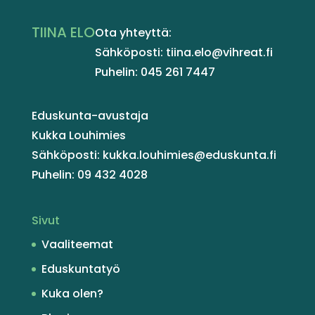
TIINA ELO
Ota yhteyttä:
Sähköposti: tiina.elo@vihreat.fi
Puhelin: 045 261 7447
Eduskunta-avustaja
Kukka Louhimies
Sähköposti: kukka.louhimies@eduskunta.fi
Puhelin: 09 432 4028
Sivut
Vaaliteemat
Eduskuntatyö
Kuka olen?