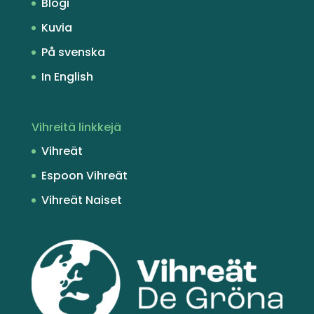
Blogi
Kuvia
På svenska
In English
Vihreitä linkkejä
Vihreät
Espoon Vihreät
Vihreät Naiset