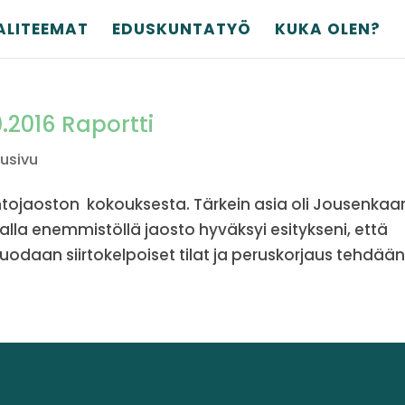
ALITEEMAT
EDUSKUNTATYÖ
KUKA OLEN?
0.2016 Raportti
tusivu
suntojaoston kokouksesta. Tärkein asia oli Jousenkaa
alla enemmistöllä jaosto hyväksyi esitykseni, että
daan siirtokelpoiset tilat ja peruskorjaus tehdään.