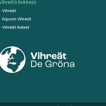
Vihreitä linkkejä
Vihreät
Espoon Vihreät
Vihreät Naiset