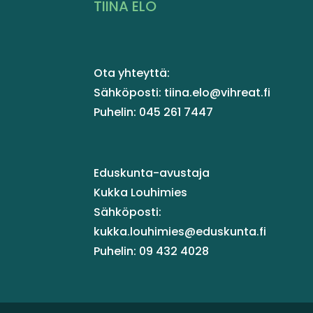
TIINA ELO
Ota yhteyttä:
Sähköposti: tiina.elo@vihreat.fi
Puhelin: 045 261 7447
Eduskunta-avustaja
Kukka Louhimies
Sähköposti:
kukka.louhimies@eduskunta.fi
Puhelin: 09 432 4028