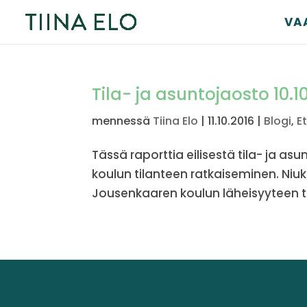
VA
Tila- ja asuntojaosto 10.1
mennessä
Tiina Elo
|
11.10.2016
|
Blogi
,
E
Tässä raporttia eilisestä tila- ja a
koulun tilanteen ratkaiseminen. Niuk
Jousenkaaren koulun läheisyyteen tuo