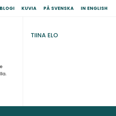
BLOGI
KUVIA
PÅ SVENSKA
IN ENGLISH
TIINA ELO
ee
la.