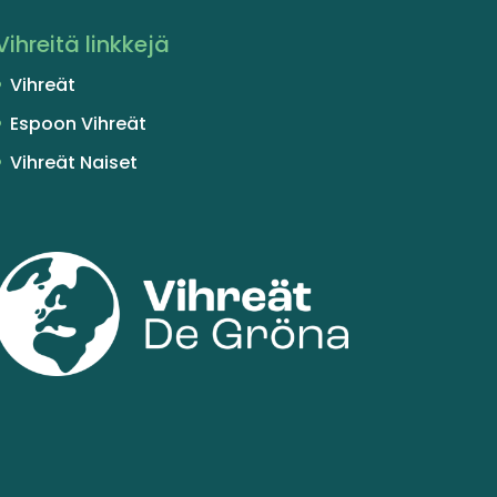
Vihreitä linkkejä
Vihreät
Espoon Vihreät
Vihreät Naiset