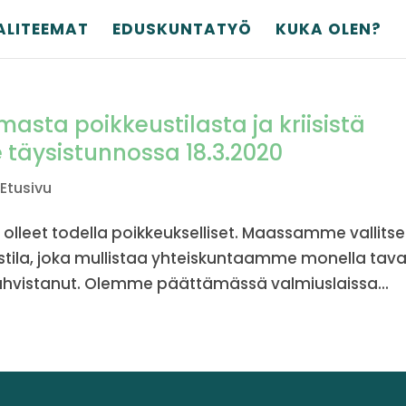
ALITEEMAT
EDUSKUNTATYÖ
KUKA OLEN?
asta poikkeustilasta ja kriisistä
 täysistunnossa 18.3.2020
,
Etusivu
 olleet todella poikkeukselliset. Maassamme vallits
stila, joka mullistaa yhteiskuntaamme monella taval
ahvistanut. Olemme päättämässä valmiuslaissa...