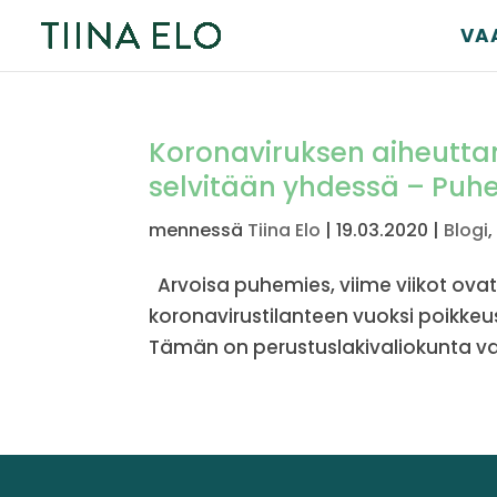
VA
Koronaviruksen aiheuttam
selvitään yhdessä – Puhe
mennessä
Tiina Elo
|
19.03.2020
|
Blogi
Arvoisa puhemies, viime viikot ovat
koronavirustilanteen vuoksi poikkeu
Tämän on perustuslakivaliokunta v