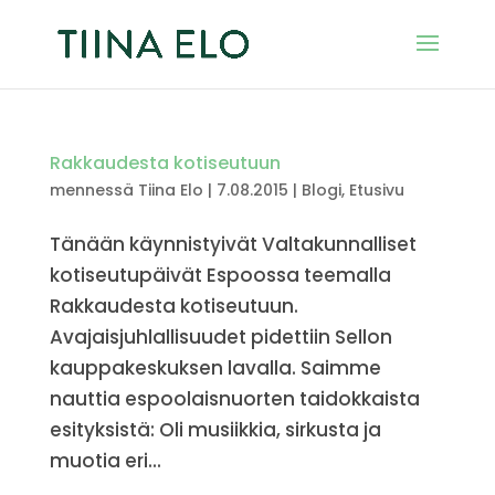
Rakkaudesta kotiseutuun
mennessä
Tiina Elo
|
7.08.2015
|
Blogi
,
Etusivu
Tänään käynnistyivät Valtakunnalliset
kotiseutupäivät Espoossa teemalla
Rakkaudesta kotiseutuun.
Avajaisjuhlallisuudet pidettiin Sellon
kauppakeskuksen lavalla. Saimme
nauttia espoolaisnuorten taidokkaista
esityksistä: Oli musiikkia, sirkusta ja
muotia eri...