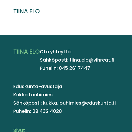
TIINA ELO
TIINA ELO
Ota yhteyttä:
Sähköposti: tiina.elo@vihreat.fi
Puhelin: 045 261 7447
Eduskunta-avustaja
Kukka Louhimies
Sähköposti: kukka.louhimies@eduskunta.fi
Puhelin: 09 432 4028
Sivut