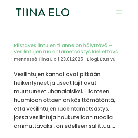
Riistavesilintujen tilanne on hälyttävä –
vesilintujen ruokintametsästys kiellettävä
mennessä
Tiina Elo
|
23.01.2025
|
Blogi
,
Etusivu
Vesilintujen kannat ovat pitkään
heikentyneet ja useat lajit ovat
muuttuneet uhanalaisiksi. Tilanteen
huomioon ottaen on käsittämätöntä,
että vesilintujen ruokintametsästys,
jossa vesilintuja houkutellaan ruoalla
ammuttavaksi, on edelleen sallittua....