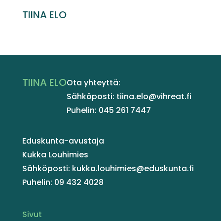
TIINA ELO
TIINA ELO
Ota yhteyttä:
Sähköposti: tiina.elo@vihreat.fi
Puhelin: 045 261 7447
Eduskunta-avustaja
Kukka Louhimies
Sähköposti: kukka.louhimies@eduskunta.fi
Puhelin: 09 432 4028
Sivut