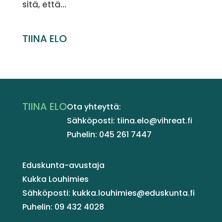
sitä, että...
TIINA ELO
TIINA ELO
Ota yhteyttä:
Sähköposti: tiina.elo@vihreat.fi
Puhelin: 045 261 7447
Eduskunta-avustaja
Kukka Louhimies
Sähköposti: kukka.louhimies@eduskunta.fi
Puhelin: 09 432 4028