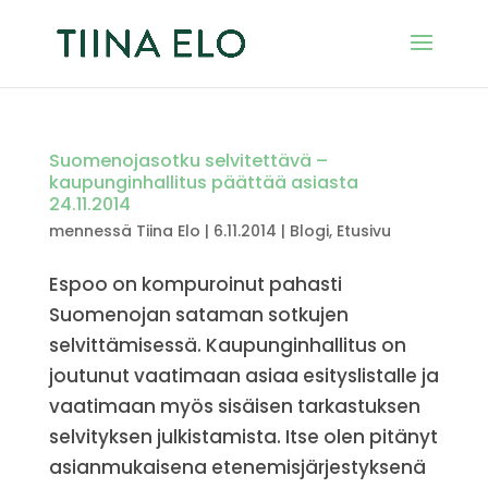
Suomenojasotku selvitettävä –
kaupunginhallitus päättää asiasta
24.11.2014
mennessä
Tiina Elo
|
6.11.2014
|
Blogi
,
Etusivu
Espoo on kompuroinut pahasti
Suomenojan sataman sotkujen
selvittämisessä. Kaupunginhallitus on
joutunut vaatimaan asiaa esityslistalle ja
vaatimaan myös sisäisen tarkastuksen
selvityksen julkistamista. Itse olen pitänyt
asianmukaisena etenemisjärjestyksenä