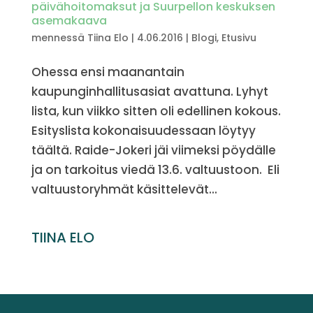
päivähoitomaksut ja Suurpellon keskuksen
asemakaava
mennessä
Tiina Elo
|
4.06.2016
|
Blogi
,
Etusivu
Ohessa ensi maanantain
kaupunginhallitusasiat avattuna. Lyhyt
lista, kun viikko sitten oli edellinen kokous.
Esityslista kokonaisuudessaan löytyy
täältä. Raide-Jokeri jäi viimeksi pöydälle
ja on tarkoitus viedä 13.6. valtuustoon. Eli
valtuustoryhmät käsittelevät...
TIINA ELO