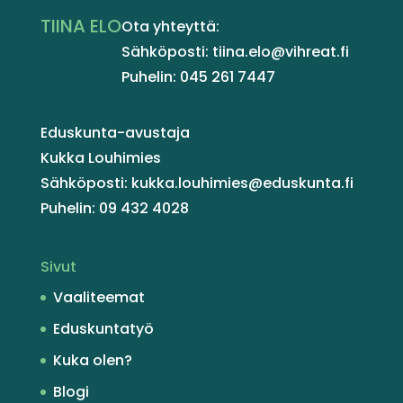
TIINA ELO
Ota yhteyttä:
Sähköposti: tiina.elo@vihreat.fi
Puhelin: 045 261 7447
Eduskunta-avustaja
Kukka Louhimies
Sähköposti: kukka.louhimies@eduskunta.fi
Puhelin: 09 432 4028
Sivut
Vaaliteemat
Eduskuntatyö
Kuka olen?
Blogi