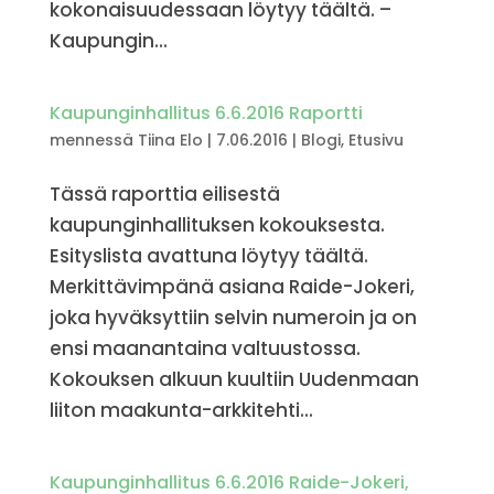
kokonaisuudessaan löytyy täältä. –
Kaupungin...
Kaupunginhallitus 6.6.2016 Raportti
mennessä
Tiina Elo
|
7.06.2016
|
Blogi
,
Etusivu
Tässä raporttia eilisestä
kaupunginhallituksen kokouksesta.
Esityslista avattuna löytyy täältä.
Merkittävimpänä asiana Raide-Jokeri,
joka hyväksyttiin selvin numeroin ja on
ensi maanantaina valtuustossa.
Kokouksen alkuun kuultiin Uudenmaan
liiton maakunta-arkkitehti...
Kaupunginhallitus 6.6.2016 Raide-Jokeri,