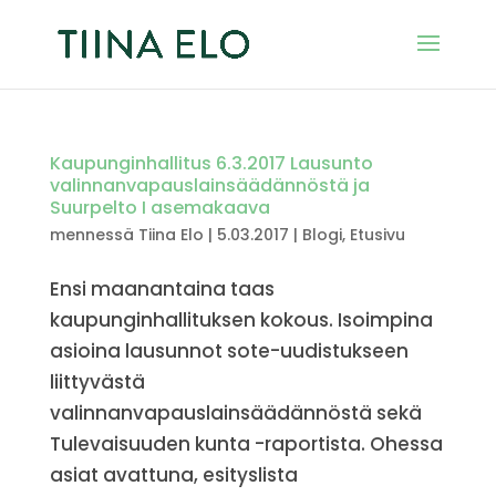
Kaupunginhallitus 6.3.2017 Lausunto
valinnanvapauslainsäädännöstä ja
Suurpelto I asemakaava
mennessä
Tiina Elo
|
5.03.2017
|
Blogi
,
Etusivu
Ensi maanantaina taas
kaupunginhallituksen kokous. Isoimpina
asioina lausunnot sote-uudistukseen
liittyvästä
valinnanvapauslainsäädännöstä sekä
Tulevaisuuden kunta -raportista. Ohessa
asiat avattuna, esityslista