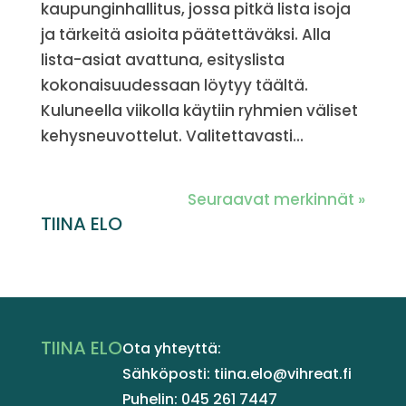
kaupunginhallitus, jossa pitkä lista isoja
ja tärkeitä asioita päätettäväksi. Alla
lista-asiat avattuna, esityslista
kokonaisuudessaan löytyy täältä.
Kuluneella viikolla käytiin ryhmien väliset
kehysneuvottelut. Valitettavasti...
Seuraavat merkinnät »
TIINA ELO
TIINA ELO
Ota yhteyttä:
Sähköposti: tiina.elo@vihreat.fi
Puhelin: 045 261 7447