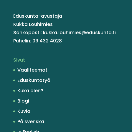
Eduskunta-avustaja
Kukka Louhimies
Sähköposti: kukka.louhimies@eduskunta.fi
Puhelin: 09 432 4028
Sivut
Vaaliteemat
Eduskuntatyö
Kuka olen?
Blogi
Kuvia
På svenska
In English