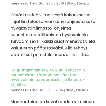
mennessä
Tiina Elo
|
23.06.2016
|
Blogi
,
Etusivu
Kevätkauden viimeisessä kokouksessa
linjattiin talousarvion kehysohjeesta sekä
hyväksyttiin ilmasto-ohjelma
suunnitelma ikäihmisten hyvinvoinnin
turvaamiseksi. Kaikki asiat menevät vielä
valtuuston päätettäväksi. Alla tehdyt
päätökset perusteluineen, esityslista...
Kaupunginhallitus 20.6.2016: Kehysohje,
suunnitelma ikääntyneen väestön
hyvinvoinnin turvaamiseksi ja Ilmasto-
ohjelma
mennessä
Tiina Elo
|
18.06.2016
|
Blogi
,
Etusivu
Maanantaina on kevätkauden viimeinen