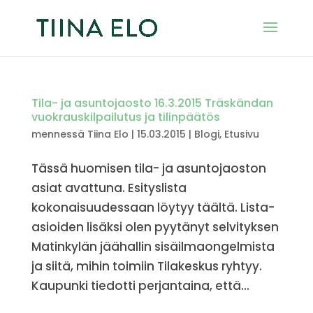
Tila- ja asuntojaosto 16.3.2015 Träskändan
vuokrauskilpailutus ja tilinpäätös
mennessä
Tiina Elo
|
15.03.2015
|
Blogi
,
Etusivu
Tässä huomisen tila- ja asuntojaoston
asiat avattuna. Esityslista
kokonaisuudessaan löytyy täältä. Lista-
asioiden lisäksi olen pyytänyt selvityksen
Matinkylän jäähallin sisäilmaongelmista
ja siitä, mihin toimiin Tilakeskus ryhtyy.
Kaupunki tiedotti perjantaina, että...