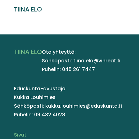
TIINA ELO
TIINA ELO
Ota yhteyttä:
Sähköposti: tiina.elo@vihreat.fi
Puhelin: 045 261 7447
Eduskunta-avustaja
Kukka Louhimies
Sähköposti: kukka.louhimies@eduskunta.fi
Puhelin: 09 432 4028
Sivut