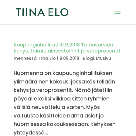
Kaupunginhallitus 10.9.2018 Talousarvion
kehys, toimitilainvestoinnit ja veroprosentit
mennessä
Tiina Elo
|
9.09.2018
|
Blogi
,
Etusivu
Huomenna on kaupuunginhallituksen
ylimääräinen kokous, jossa käsitellään
kehys ja veroprosentit. Nämä jätettiin
pöydälle kaksi viikkoa sitten ryhmien
välisiä neuvotteluja varten. Myös
valtuusto käsittelee nämä asiat jo
huomisessa kokouksessaan. Kehyksen
yhteydessä...