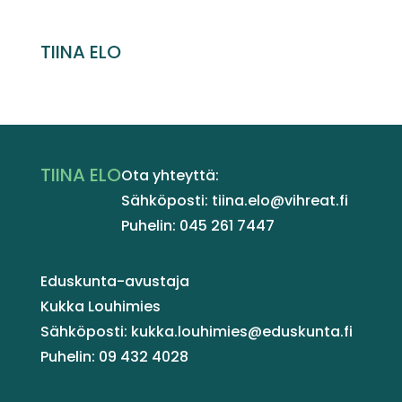
TIINA ELO
TIINA ELO
Ota yhteyttä:
Sähköposti: tiina.elo@vihreat.fi
Puhelin: 045 261 7447
Eduskunta-avustaja
Kukka Louhimies
Sähköposti: kukka.louhimies@eduskunta.fi
Puhelin: 09 432 4028