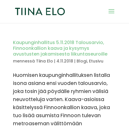
Kaupunginhallitus 5.11.2018 Talousarvio,
Finnoonkallion kaava ja kysymys
avustusten jakamisesta liikuntaseuroille
mennessä
Tiina Elo
|
4.11.2018
|
Blogi
,
Etusivu
Huomisen kaupunginhallituksen listalla
isona asiana ensi vuoden talousarvio,
joka tosin jää pöydälle ryhmien välisiä
neuvotteluja varten. Kaava-asioissa
käsittelyssä Finnoonkallion kaava, joka
tuo lisää asumista Finnoon tulevan
metroaseman välittömään