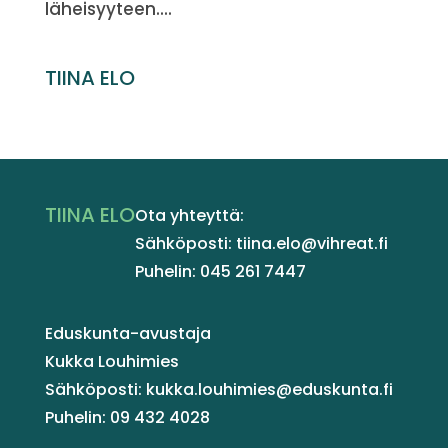
läheisyyteen....
TIINA ELO
TIINA ELO
Ota yhteyttä:
Sähköposti: tiina.elo@vihreat.fi
Puhelin: 045 261 7447
Eduskunta-avustaja
Kukka Louhimies
Sähköposti: kukka.louhimies@eduskunta.fi
Puhelin: 09 432 4028