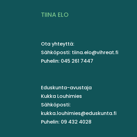
TIINA ELO
Ota yhteyttä:
Sähköposti: tiina.elo@vihreat.fi
Puhelin: 045 261 7447
Eduskunta-avustaja
Kukka Louhimies
Sähköposti:
kukka.louhimies@eduskunta.fi
Puhelin: 09 432 4028