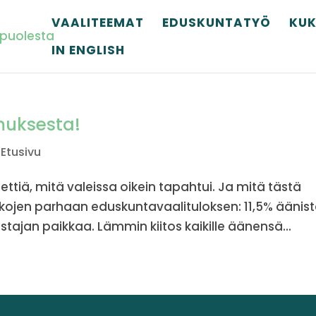
VAALITEEMAT
EDUSKUNTATYÖ
KUK
IN ENGLISH
amuksesta!
,
Etusivu
ettiä, mitä valeissa oikein tapahtui. Ja mitä tästä
aikojen parhaan eduskuntavaalituloksen: 11,5% äänist
tajan paikkaa. Lämmin kiitos kaikille äänensä...