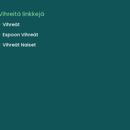
Vihreitä linkkejä
Vihreät
Espoon Vihreät
Vihreät Naiset