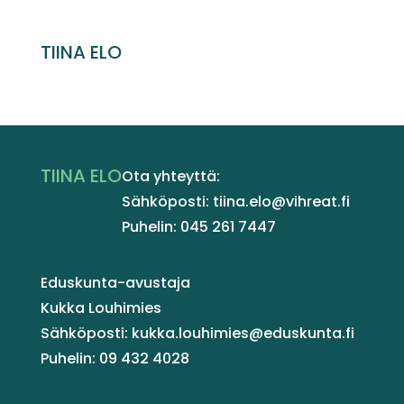
TIINA ELO
TIINA ELO
Ota yhteyttä:
Sähköposti: tiina.elo@vihreat.fi
Puhelin: 045 261 7447
Eduskunta-avustaja
Kukka Louhimies
Sähköposti: kukka.louhimies@eduskunta.fi
Puhelin: 09 432 4028