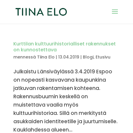
Kurttilan kulttuurihistorialliset rakennukset
on kunnostettava
mennessä
Tiina Elo
|
13.04.2019
|
Blogi
,
Etusivu
Julkaistu Länsiväylässä 3.4.2019 Espoo
on nopeasti kasvavana kaupunkina
jatkuvan rakentamisen kohteena.
Rakennusbuumin keskellä on
muistettava vaalia myös
kulttuurihistoriaa. Sillä on merkitystä
asukkaiden identiteetille ja juurtumiselle.
Kauklahdessa alueen...