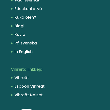
Vaaliteemat
Eduskuntatyö
Kuka olen?
Blogi
Kuvia
På svenska
In English
Vihreitä linkkejä
Vihreät
Espoon Vihreät
Vihreät Naiset