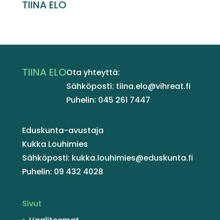
TIINA ELO
TIINA ELO
Ota yhteyttä:
Sähköposti: tiina.elo@vihreat.fi
Puhelin: 045 261 7447
Eduskunta-avustaja
Kukka Louhimies
Sähköposti: kukka.louhimies@eduskunta.fi
Puhelin: 09 432 4028
Sivut