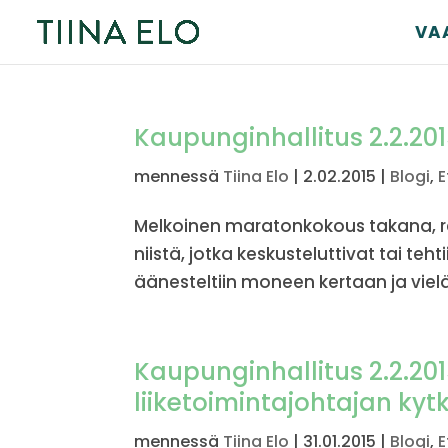
VA
Kaupunginhallitus 2.2.201
mennessä
Tiina Elo
|
2.02.2015
|
Blogi
,
E
Melkoinen maratonkokous takana, reil
niistä, jotka keskusteluttivat tai te
äänesteltiin moneen kertaan ja vielä
Kaupunginhallitus 2.2.20
liiketoimintajohtajan kyt
mennessä
Tiina Elo
|
31.01.2015
|
Blogi
,
E