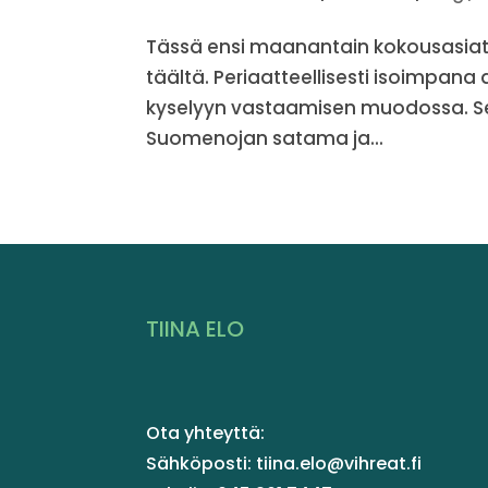
Tässä ensi maanantain kokousasiat 
täältä. Periaatteellisesti isoimpana
kyselyyn vastaamisen muodossa. Sel
Suomenojan satama ja...
TIINA ELO
Ota yhteyttä:
Sähköposti: tiina.elo@vihreat.fi