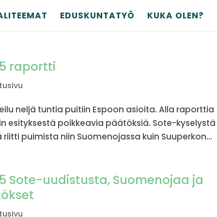
ALITEEMAT
EDUSKUNTATYÖ
KUKA OLEN?
5 raportti
tusivu
u neljä tuntia puitiin Espoon asioita. Alla raporttia
htiin esityksestä poikkeavia päätöksiä. Sote-kyselystä
 riitti puimista niin Suomenojassa kuin Suuperkon...
15 Sote-uudistusta, Suomenojaa ja
kökset
tusivu