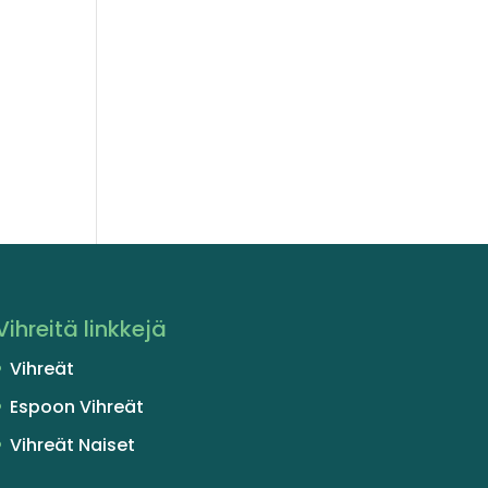
Vihreitä linkkejä
Vihreät
Espoon Vihreät
Vihreät Naiset