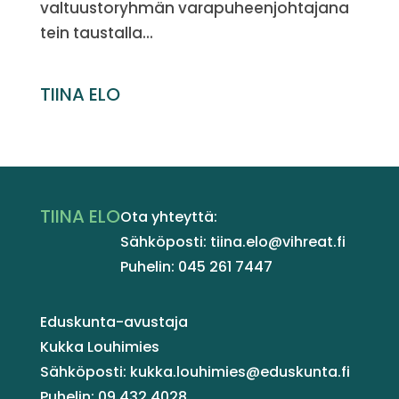
valtuustoryhmän varapuheenjohtajana
tein taustalla...
TIINA ELO
TIINA ELO
Ota yhteyttä:
Sähköposti: tiina.elo@vihreat.fi
Puhelin: 045 261 7447
Eduskunta-avustaja
Kukka Louhimies
Sähköposti: kukka.louhimies@eduskunta.fi
Puhelin: 09 432 4028