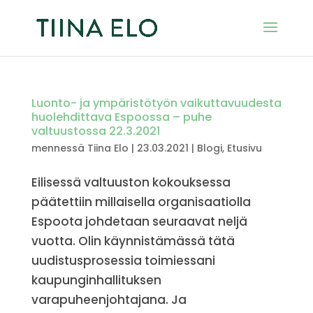
Luonto- ja ympäristötyön vaikuttavuudesta
huolehdittava Espoossa – puhe
valtuustossa 22.3.2021
mennessä
Tiina Elo
|
23.03.2021
|
Blogi
,
Etusivu
Eilisessä valtuuston kokouksessa
päätettiin millaisella organisaatiolla
Espoota johdetaan seuraavat neljä
vuotta. Olin käynnistämässä tätä
uudistusprosessia toimiessani
kaupunginhallituksen
varapuheenjohtajana. Ja