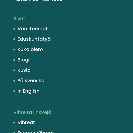
Sivut
Vaaliteemat
Eduskuntatyö
Kuka olen?
Blogi
Kuvia
På svenska
In English
Vihreitä linkkejä
Vihreät
Espoon Vihreät