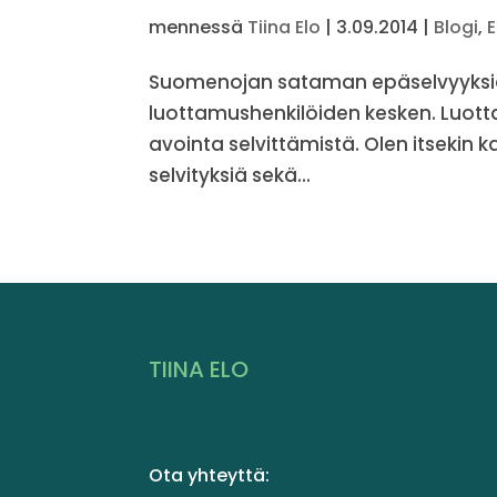
mennessä
Tiina Elo
|
3.09.2014
|
Blogi
,
E
Suomenojan sataman epäselvyyksiä on
luottamushenkilöiden kesken. Luott
avointa selvittämistä. Olen itseki
selvityksiä sekä...
TIINA ELO
Ota yhteyttä: