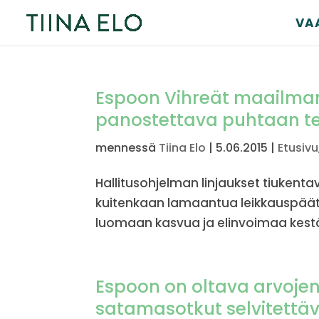
VA
Espoon Vihreät maailman
panostettava puhtaan te
mennessä
Tiina Elo
|
5.06.2015
|
Etusivu
Hallitusohjelman linjaukset tiukentav
kuitenkaan lamaantua leikkauspäätö
luomaan kasvua ja elinvoimaa kestäv
Espoon on oltava arvoje
satamasotkut selvitettäv