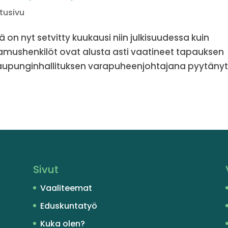
tusivu
 nyt setvitty kuukausi niin julkisuudessa kuin
amushenkilöt ovat alusta asti vaatineet tapauksen
n kaupunginhallituksen varapuheenjohtajana pyytäny
Sivut
Vaaliteemat
Eduskuntatyö
Kuka olen?