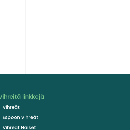
t
Vihreitä linkkejä
Vihreät
Espoon Vihreät
Vihreät Naiset