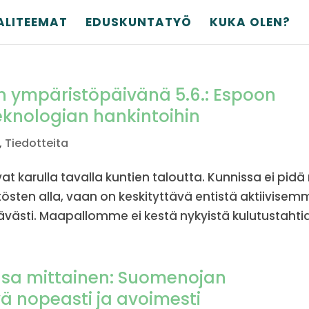
ALITEEMAT
EDUSKUNTATYÖ
KUKA OLEN?
 ympäristöpäivänä 5.6.: Espoon
knologian hankintoihin
,
Tiedotteita
at karulla tavalla kuntien taloutta. Kunnissa ei pidä
sten alla, vaan on keskityttävä entistä aktiivisem
ästi. Maapallomme ei kestä nykyistä kulutustahtia.
nsa mittainen: Suomenojan
ä nopeasti ja avoimesti