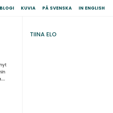
BLOGI
KUVIA
PÅ SVENSKA
IN ENGLISH
TIINA ELO
 nyt
min
...