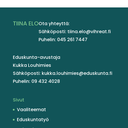
TIINA ELO
Ota yhteyttä:
Sähköposti: tiina.elo@vihreat.fi
Puhelin: 045 261 7447
Eduskunta-avustaja
Kukka Louhimies
Sähköposti: kukka.louhimies@eduskunta.fi
Puhelin: 09 432 4028
Sivut
Vaaliteemat
Eduskuntatyö