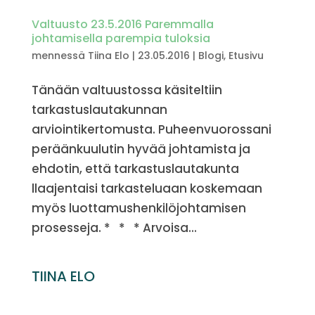
Valtuusto 23.5.2016 Paremmalla
johtamisella parempia tuloksia
mennessä
Tiina Elo
|
23.05.2016
|
Blogi
,
Etusivu
Tänään valtuustossa käsiteltiin
tarkastuslautakunnan
arviointikertomusta. Puheenvuorossani
peräänkuulutin hyvää johtamista ja
ehdotin, että tarkastuslautakunta
llaajentaisi tarkasteluaan koskemaan
myös luottamushenkilöjohtamisen
prosesseja. * * * Arvoisa...
TIINA ELO