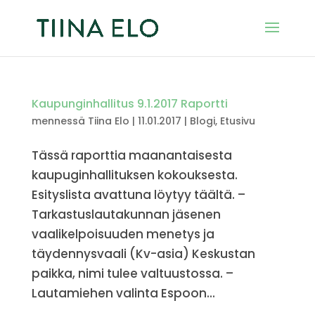
Kaupunginhallitus 9.1.2017 Raportti
mennessä
Tiina Elo
|
11.01.2017
|
Blogi
,
Etusivu
Tässä raporttia maanantaisesta
kaupuginhallituksen kokouksesta.
Esityslista avattuna löytyy täältä. –
Tarkastuslautakunnan jäsenen
vaalikelpoisuuden menetys ja
täydennysvaali (Kv-asia) Keskustan
paikka, nimi tulee valtuustossa. –
Lautamiehen valinta Espoon...