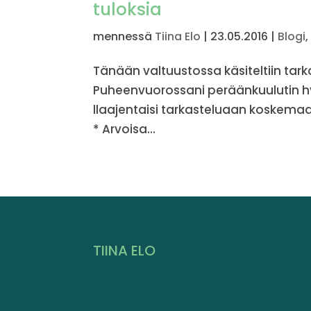
tuloksia
mennessä
Tiina Elo
|
23.05.2016
|
Blogi
Tänään valtuustossa käsiteltiin tar
Puheenvuorossani peräänkuulutin hy
llaajentaisi tarkasteluaan koskem
* Arvoisa...
TIINA ELO