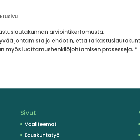
,
Etusivu
kastuslautakunnan arviointikertomusta.
vää johtamista ja ehdotin, että tarkastuslautakun
aan myös luottamushenkilöjohtamisen prosesseja. 
Sivut
Vaaliteemat
Eduskuntatyö