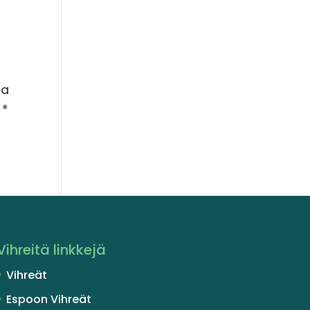
ta
* *
Vihreitä linkkejä
Vihreät
Espoon Vihreät