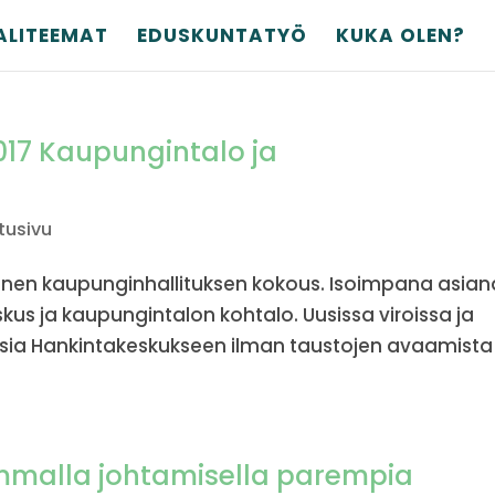
ALITEEMAT
EDUSKUNTATYÖ
KUKA OLEN?
2017 Kaupungintalo ja
tusivu
nen kaupunginhallituksen kokous. Isoimpana asian
kus ja kaupungintalon kohtalo. Uusissa viroissa ja
ssia Hankintakeskukseen ilman taustojen avaamista
emmalla johtamisella parempia