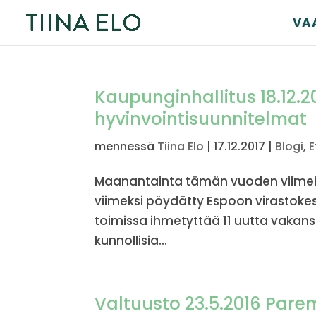
VA
Kaupunginhallitus 18.12.
hyvinvointisuunnitelmat
mennessä
Tiina Elo
|
17.12.2017
|
Blogi
,
E
Maanantainta tämän vuoden viimei
viimeksi pöydätty Espoon virastokes
toimissa ihmetyttää 11 uutta vakan
kunnollisia...
Valtuusto 23.5.2016 Par