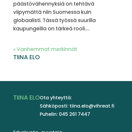
päästövähennyksiä on tehtävä
viipymättä niin Suomessa kuin
globaalisti. Tässä työssä suurilla
kaupungeilla on tärkeä rooli....
« Vanhemmat merkinnät
TIINA ELO
TIINA ELO
Ota yhteyttä:
Sähköposti: tiina.elo@vihreat.fi
Puhelin: 045 261 7447