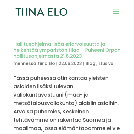
Hallitusohjelma lisää eriarvoisuutta ja
heikentää ympäristön tilaa – Puheeni Orpon
hallitusohjelmasta 21.6.2023
mennessä
Tiina Elo
|
22.06.2023
|
Blogi
,
Etusivu
Tässä puheessa otin kantaa yleisten
asioiden lisäksi tulevan
valiokuntavastuuni (maa- ja
metsätalousvaliokunta) alaisiin asioihin.
Arvoisa puhemies, Keskeinen
tehtävämme on rakentaa Suomea ja
maailmaa, jossa elämäntapamme ei vie