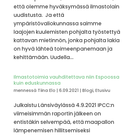
että olemme hyväksymässä ilmastolain
uudistusta. Ja että
ympäristövaliokunnassa saimme
laajojen kuulemisten pohjalta työstettyä
kattavan mietinnön, jonka pohjalta lakia
on hyvä lähteä toimeenpanemaan ja
kehittämään. Uudella...
Ilmastotoimia vauhditettava niin Espoossa
kuin eduskunnassa
mennessä
Tiina Elo
|
6.09.2021
|
Blogi
,
Etusivu
Julkaistu Länsiväylässä 4.9.2021 IPCC:n
viimeisimmän raportin jälkeen on
entistäkin selvempää, että maapallon
lämpenemisen hillitsemiseksi