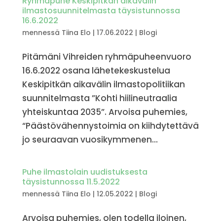
Ryhmäpuhe Keskipitkän aikavälin
ilmastosuunnitelmasta täysistunnossa
16.6.2022
mennessä
Tiina Elo
|
17.06.2022
|
Blogi
Pitämäni Vihreiden ryhmäpuheenvuoro
16.6.2022 osana lähetekeskustelua
Keskipitkän aikavälin ilmastopolitiikan
suunnitelmasta ”Kohti hiilineutraalia
yhteiskuntaa 2035”. Arvoisa puhemies,
“Päästövähennystoimia on kiihdytettävä
jo seuraavan vuosikymmenen...
Puhe ilmastolain uudistuksesta
täysistunnossa 11.5.2022
mennessä
Tiina Elo
|
12.05.2022
|
Blogi
Arvoisa puhemies, olen todella iloinen,