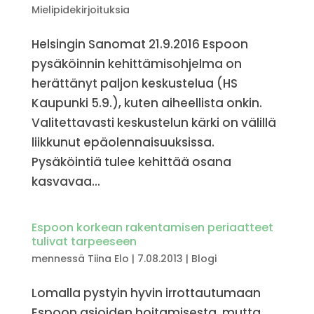
Mielipidekirjoituksia
Helsingin Sanomat 21.9.2016 Espoon
pysäköinnin kehittämisohjelma on
herättänyt paljon keskustelua (HS
Kaupunki 5.9.), kuten aiheellista onkin.
Valitettavasti keskustelun kärki on välillä
liikkunut epäolennaisuuksissa.
Pysäköintiä tulee kehittää osana
kasvavaa...
Espoon korkean rakentamisen periaatteet
tulivat tarpeeseen
mennessä
Tiina Elo
|
7.08.2013
|
Blogi
Lomalla pystyin hyvin irrottautumaan
Espoon asioiden hoitamisesta, mutta