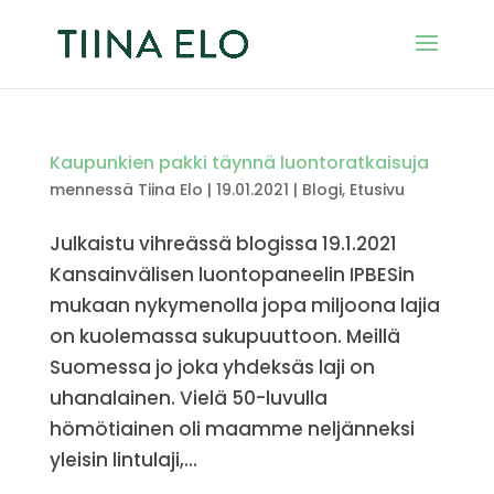
Kaupunkien pakki täynnä luontoratkaisuja
mennessä
Tiina Elo
|
19.01.2021
|
Blogi
,
Etusivu
Julkaistu vihreässä blogissa 19.1.2021
Kansainvälisen luontopaneelin IPBESin
mukaan nykymenolla jopa miljoona lajia
on kuolemassa sukupuuttoon. Meillä
Suomessa jo joka yhdeksäs laji on
uhanalainen. Vielä 50-luvulla
hömötiainen oli maamme neljänneksi
yleisin lintulaji,...