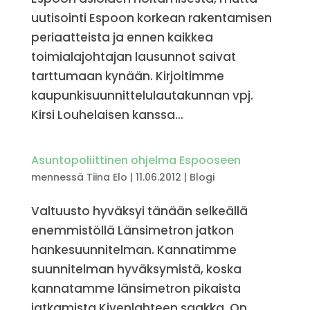
uutisointi Espoon korkean rakentamisen
periaatteista ja ennen kaikkea
toimialajohtajan lausunnot saivat
tarttumaan kynään. Kirjoitimme
kaupunkisuunnittelulautakunnan vpj.
Kirsi Louhelaisen kanssa...
Asuntopoliittinen ohjelma Espooseen
mennessä
Tiina Elo
|
11.06.2012
|
Blogi
Valtuusto hyväksyi tänään selkeällä
enemmistöllä Länsimetron jatkon
hankesuunnitelman. Kannatimme
suunnitelman hyväksymistä, koska
kannatamme länsimetron pikaista
jatkamista Kivenlahteen saakka. On