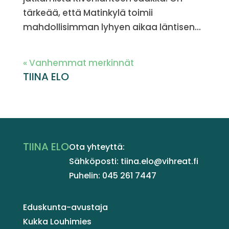
tärkeää, että Matinkylä toimii
mahdollisimman lyhyen aikaa läntisen...
« Vanhemmat merkinnät
TIINA ELO
TIINA ELO
Ota yhteyttä:
Sähköposti: tiina.elo@vihreat.fi
Puhelin: 045 261 7447
Eduskunta-avustaja
Kukka Louhimies