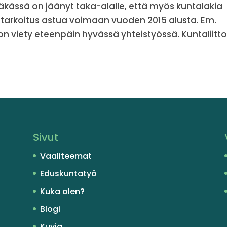
kässä on jäänyt taka-alalle, että myös kuntalakia
 tarkoitus astua voimaan vuoden 2015 alusta. Em.
on viety eteenpäin hyvässä yhteistyössä. Kuntaliitt
Sivut
Vaaliteemat
Eduskuntatyö
Kuka olen?
Blogi
Kuvia