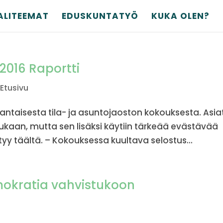
ALITEEMAT
EDUSKUNTATYÖ
KUKA OLEN?
.2016 Raportti
,
Etusivu
antaisesta tila- ja asuntojaoston kokouksesta. Asia
mukaan, mutta sen lisäksi käytiin tärkeää evästävää
tyy täältä. – Kokouksessa kuultava selostus...
mokratia vahvistukoon