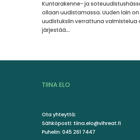
Kuntarakenne- ja soteuudistushässä
ollaan uudistamassa. Uuden lain on
uudistuksiin verrattuna valmistelua 
järjestää...
TIINA ELO
Ota yhteyttä:
Sähköposti: tiina.elo@vihreat.fi
Puhelin: 045 261 7447