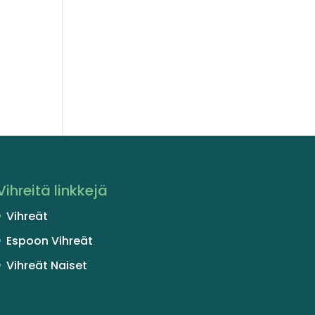
o
Vihreitä linkkejä
Vihreät
Espoon Vihreät
Vihreät Naiset