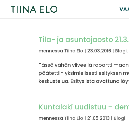
VA
Tila- ja asuntojaosto 21.3
mennessä
Tiina Elo
|
23.03.2016
|
Blogi
Tässä vähän viiveellä raportti maan
päätettiin yksimielisesti esityksen 
keskustelua. Esityslista avattuna löy
Kuntalaki uudistuu – de
mennessä
Tiina Elo
|
21.05.2013
|
Blogi