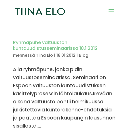
Ryhmäpuhe valtuuston
kuntauudistusseminaarissa 18.1.2012
mennessä
Tiina Elo
|
18.01.2012
|
Blogi
Alla ryhmäpuhe, jonka pidin
valtuustoseminaarissa. Seminaari on
Espoon valtuuston kuntauudistuksen
käsittelyprosessin lähtölaukaus.Kevään
aikana valtuusto pohtii helmikuussa
julkistettavia kuntarakenne-ehdotuksia
ja päättää Espoon kaupungin lausunnon
sisällöstä....