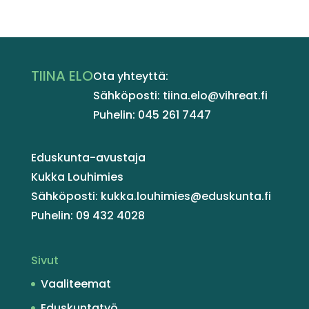
TIINA ELO
Ota yhteyttä:
Sähköposti: tiina.elo@vihreat.fi
Puhelin: 045 261 7447
Eduskunta-avustaja
Kukka Louhimies
Sähköposti: kukka.louhimies@eduskunta.fi
Puhelin: 09 432 4028
Sivut
Vaaliteemat
Eduskuntatyö