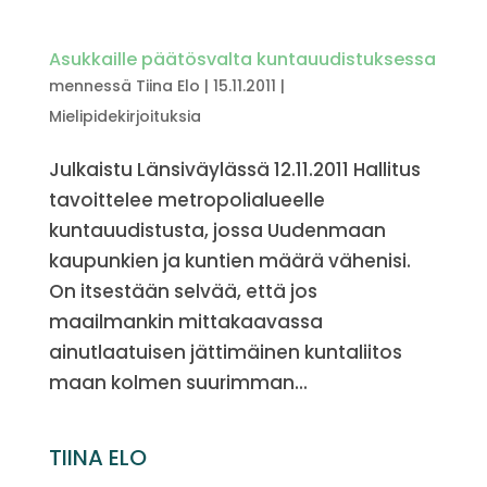
Asukkaille päätösvalta kuntauudistuksessa
mennessä
Tiina Elo
|
15.11.2011
|
Mielipidekirjoituksia
Julkaistu Länsiväylässä 12.11.2011 Hallitus
tavoittelee metropolialueelle
kuntauudistusta, jossa Uudenmaan
kaupunkien ja kuntien määrä vähenisi.
On itsestään selvää, että jos
maailmankin mittakaavassa
ainutlaatuisen jättimäinen kuntaliitos
maan kolmen suurimman...
TIINA ELO