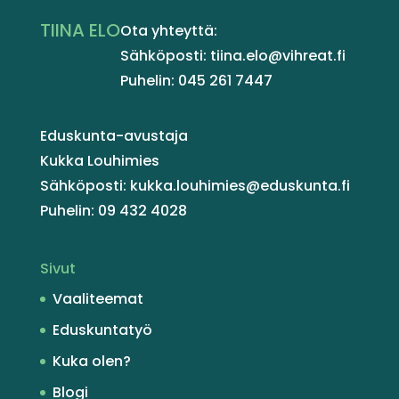
TIINA ELO
Ota yhteyttä:
Sähköposti: tiina.elo@vihreat.fi
Puhelin: 045 261 7447
Eduskunta-avustaja
Kukka Louhimies
Sähköposti: kukka.louhimies@eduskunta.fi
Puhelin: 09 432 4028
Sivut
Vaaliteemat
Eduskuntatyö
Kuka olen?
Blogi