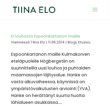
Ei louhosta Espoonkartanon maille
mennessä
Tiina Elo
|
11.06.2014
|
Blogi
,
Etusivu
Espoonkartanon maille Kulmakorven
eteläpuolelle Högbergetiin on
suunnitteilla uusi louhos ja puhtaiden
maamassojen läjitysalue. Hanke on
vasta alkuvaiheessa, käynnissä on
ympäristövaikutusten arviointi (YVA).
Hanke on herättänyt suurta huolta
lähialueen asukkaissa....