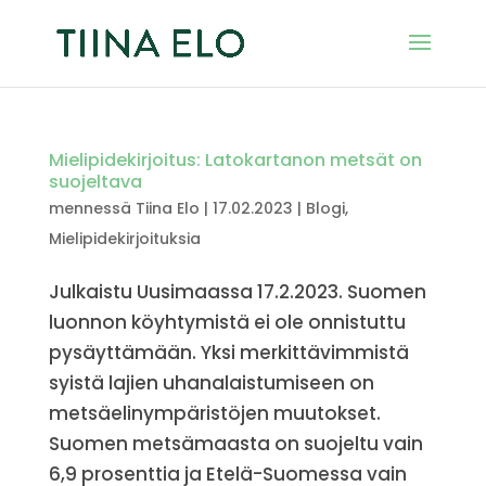
Mielipidekirjoitus: Latokartanon metsät on
suojeltava
mennessä
Tiina Elo
|
17.02.2023
|
Blogi
,
Mielipidekirjoituksia
Julkaistu Uusimaassa 17.2.2023. Suomen
luonnon köyhtymistä ei ole onnistuttu
pysäyttämään. Yksi merkittävimmistä
syistä lajien uhanalaistumiseen on
metsäelinympäristöjen muutokset.
Suomen metsämaasta on suojeltu vain
6,9 prosenttia ja Etelä-Suomessa vain