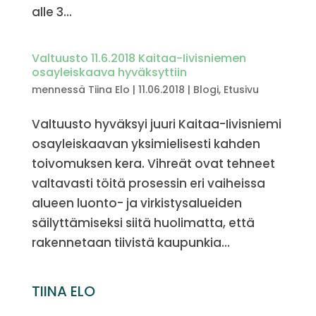
alle 3...
Valtuusto 11.6.2018 Kaitaa-Iivisniemen
osayleiskaava hyväksyttiin
mennessä
Tiina Elo
|
11.06.2018
|
Blogi
,
Etusivu
Valtuusto hyväksyi juuri Kaitaa-Iivisniemi
osayleiskaavan yksimielisesti kahden
toivomuksen kera. Vihreät ovat tehneet
valtavasti töitä prosessin eri vaiheissa
alueen luonto- ja virkistysalueiden
säilyttämiseksi siitä huolimatta, että
rakennetaan tiivistä kaupunkia...
TIINA ELO