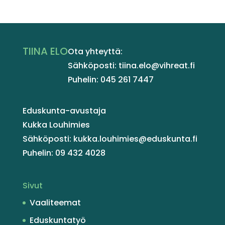
TIINA ELO
Ota yhteyttä:
Sähköposti: tiina.elo@vihreat.fi
Puhelin: 045 261 7447
Eduskunta-avustaja
Kukka Louhimies
Sähköposti: kukka.louhimies@eduskunta.fi
Puhelin: 09 432 4028
Sivut
Vaaliteemat
Eduskuntatyö