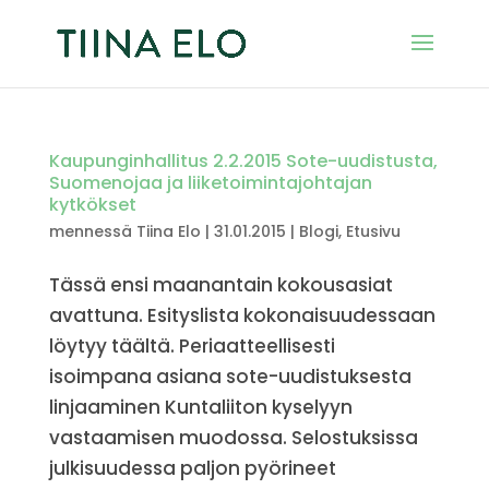
Kaupunginhallitus 2.2.2015 Sote-uudistusta,
Suomenojaa ja liiketoimintajohtajan
kytkökset
mennessä
Tiina Elo
|
31.01.2015
|
Blogi
,
Etusivu
Tässä ensi maanantain kokousasiat
avattuna. Esityslista kokonaisuudessaan
löytyy täältä. Periaatteellisesti
isoimpana asiana sote-uudistuksesta
linjaaminen Kuntaliiton kyselyyn
vastaamisen muodossa. Selostuksissa
julkisuudessa paljon pyörineet