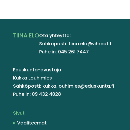
TIINA ELO
Ota yhteyttä:
Sähköposti: tiina.elo@vihreat.fi
Puhelin: 045 261 7447
Eduskunta-avustaja
Kukka Louhimies
Sähköposti: kukka.louhimies@eduskunta.fi
Puhelin: 09 432 4028
Sivut
Vaaliteemat