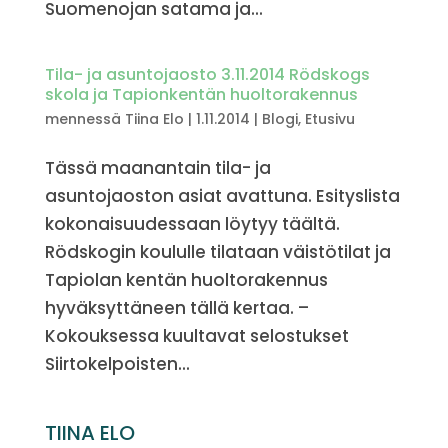
Suomenojan satama ja...
Tila- ja asuntojaosto 3.11.2014 Rödskogs
skola ja Tapionkentän huoltorakennus
mennessä
Tiina Elo
|
1.11.2014
|
Blogi
,
Etusivu
Tässä maanantain tila- ja
asuntojaoston asiat avattuna. Esityslista
kokonaisuudessaan löytyy täältä.
Rödskogin koululle tilataan väistötilat ja
Tapiolan kentän huoltorakennus
hyväksyttäneen tällä kertaa. –
Kokouksessa kuultavat selostukset
Siirtokelpoisten...
TIINA ELO