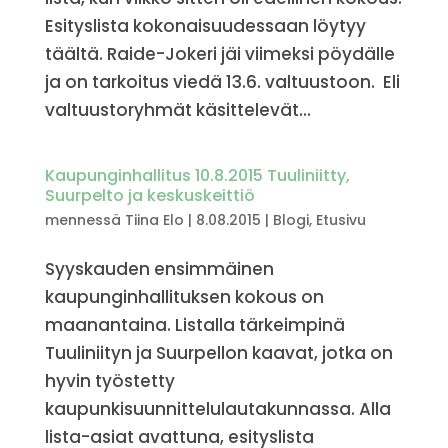
Esityslista kokonaisuudessaan löytyy
täältä. Raide-Jokeri jäi viimeksi pöydälle
ja on tarkoitus viedä 13.6. valtuustoon. Eli
valtuustoryhmät käsittelevät...
Kaupunginhallitus 10.8.2015 Tuuliniitty,
Suurpelto ja keskuskeittiö
mennessä
Tiina Elo
|
8.08.2015
|
Blogi
,
Etusivu
Syyskauden ensimmäinen
kaupunginhallituksen kokous on
maanantaina. Listalla tärkeimpinä
Tuuliniityn ja Suurpellon kaavat, jotka on
hyvin työstetty
kaupunkisuunnittelulautakunnassa. Alla
lista-asiat avattuna, esityslista