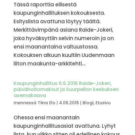
Tässä raporttia eilisestä
kaupunginhallituksen kokouksesta.
Esityslista avattuna löytyy täältä.
Merkittävimpänä asiana Raide-Jokeri,
joka hyväksyttiin selvin numeroin ja on
ensi maanantaina valtuustossa.
Kokouksen alkuun kuultiin Uudenmaan
liiton maakunta-arkkitehti...
Kaupunginhallitus 6.6.2016 Raide-Jokeri,
päivähoitomaksut ja Suurpellon keskuksen
asemakaava
mennessä
Tiina Elo
|
4.06.2016
|
Blogi
,
Etusivu
Ohessa ensi maanantain
kaupunginhallitusasiat avattuna. Lyhyt
lista, kun viikko sitten oli edellinen kokous.