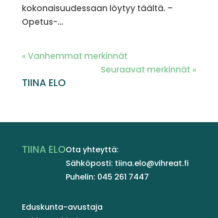
kokonaisuudessaan löytyy täältä. –
Opetus-...
« Vanhemmat merkinnät
Seuraavat merkinnät »
TIINA ELO
TIINA ELO
Ota yhteyttä:
Sähköposti: tiina.elo@vihreat.fi
Puhelin: 045 261 7447
Eduskunta-avustaja