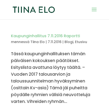
Kaupunginhallitus 7.11.2016 Raportti
mennessä
Tiina Elo
|
7.11.2016
|
Blogi
,
Etusivu
Tässä kaupunginhallituksen tämän
päiväisen kokouksen päätökset.
Esityslista avattuna löytyy täältä. –
Vuoden 2017 talousarvion ja
taloussuunnitelman hyväksyminen
(osittain Kv-asia) Tämä jäi puheitta
pöydälle ryhmien välisiä neuvotteluja
varten. Vihreiden ryhmän...