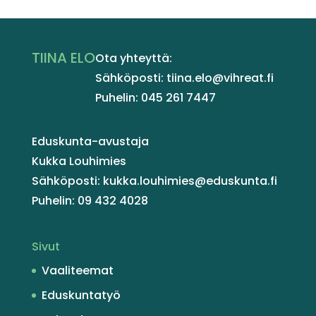
TIINA ELO
Ota yhteyttä:
Sähköposti: tiina.elo@vihreat.fi
Puhelin: 045 261 7447
Eduskunta-avustaja
Kukka Louhimies
Sähköposti: kukka.louhimies@eduskunta.fi
Puhelin: 09 432 4028
Sivut
Vaaliteemat
Eduskuntatyö