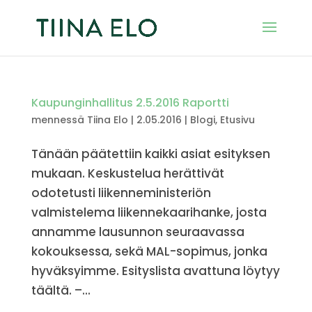
Kaupunginhallitus 2.5.2016 Raportti
mennessä
Tiina Elo
|
2.05.2016
|
Blogi
,
Etusivu
Tänään päätettiin kaikki asiat esityksen
mukaan. Keskustelua herättivät
odotetusti liikenneministeriön
valmistelema liikennekaarihanke, josta
annamme lausunnon seuraavassa
kokouksessa, sekä MAL-sopimus, jonka
hyväksyimme. Esityslista avattuna löytyy
täältä. –...