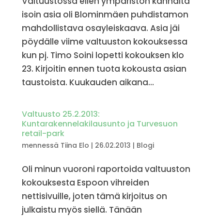
Valtuustossa eilen ympäristön kannalta
isoin asia oli Blominmäen puhdistamon
mahdollistava osayleiskaava. Asia jäi
pöydälle viime valtuuston kokouksessa
kun pj. Timo Soini lopetti kokouksen klo
23. Kirjoitin ennen tuota kokousta asian
taustoista. Kuukauden aikana...
Valtuusto 25.2.2013:
Kuntarakennelakilausunto ja Turvesuon
retail-park
mennessä
Tiina Elo
|
26.02.2013
|
Blogi
Oli minun vuoroni raportoida valtuuston
kokouksesta Espoon vihreiden
nettisivuille, joten tämä kirjoitus on
julkaistu myös siellä. Tänään