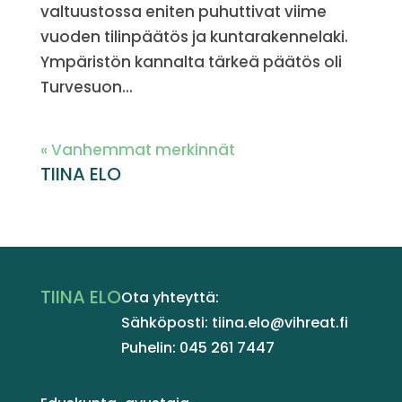
valtuustossa eniten puhuttivat viime
vuoden tilinpäätös ja kuntarakennelaki.
Ympäristön kannalta tärkeä päätös oli
Turvesuon...
« Vanhemmat merkinnät
TIINA ELO
TIINA ELO
Ota yhteyttä:
Sähköposti: tiina.elo@vihreat.fi
Puhelin: 045 261 7447