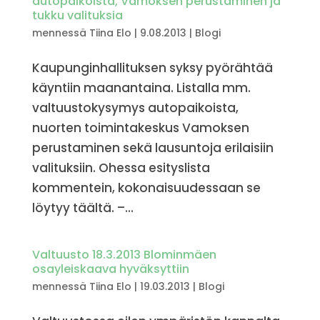
autopaikoista, Vamoksen perustaminen ja
tukku valituksia
mennessä
Tiina Elo
|
9.08.2013
|
Blogi
Kaupunginhallituksen syksy pyörähtää
käyntiin maanantaina. Listalla mm.
valtuustokysymys autopaikoista,
nuorten toimintakeskus Vamoksen
perustaminen sekä lausuntoja erilaisiin
valituksiin. Ohessa esityslista
kommentein, kokonaisuudessaan se
löytyy täältä. –...
Valtuusto 18.3.2013 Blominmäen
osayleiskaava hyväksyttiin
mennessä
Tiina Elo
|
19.03.2013
|
Blogi