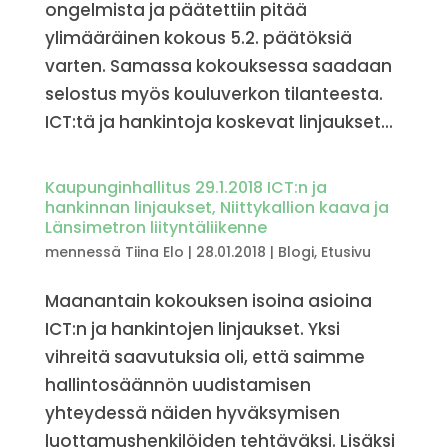
ongelmista ja päätettiin pitää
ylimääräinen kokous 5.2. päätöksiä
varten. Samassa kokouksessa saadaan
selostus myös kouluverkon tilanteesta.
ICT:tä ja hankintoja koskevat linjaukset...
Kaupunginhallitus 29.1.2018 ICT:n ja
hankinnan linjaukset, Niittykallion kaava ja
Länsimetron liityntäliikenne
mennessä
Tiina Elo
|
28.01.2018
|
Blogi
,
Etusivu
Maanantain kokouksen isoina asioina
ICT:n ja hankintojen linjaukset. Yksi
vihreitä saavutuksia oli, että saimme
hallintosäännön uudistamisen
yhteydessä näiden hyväksymisen
luottamushenkilöiden tehtäväksi. Lisäksi