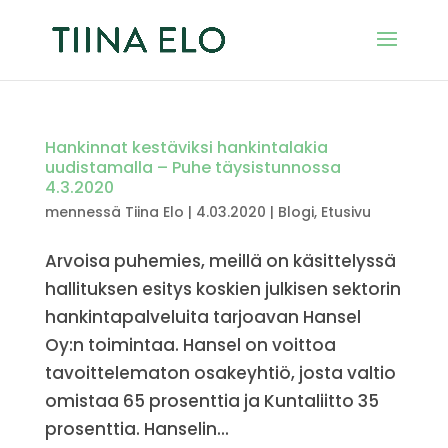
Hankinnat kestäviksi hankintalakia
uudistamalla – Puhe täysistunnossa
4.3.2020
mennessä
Tiina Elo
|
4.03.2020
|
Blogi
,
Etusivu
Arvoisa puhemies, meillä on käsittelyssä
hallituksen esitys koskien julkisen sektorin
hankintapalveluita tarjoavan Hansel
Oy:n toimintaa. Hansel on voittoa
tavoittelematon osakeyhtiö, josta valtio
omistaa 65 prosenttia ja Kuntaliitto 35
prosenttia. Hanselin...