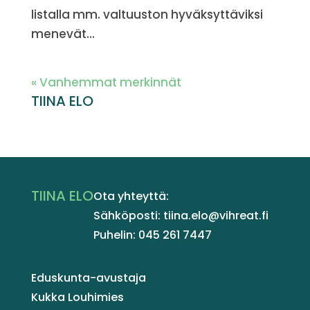
listalla mm. valtuuston hyväksyttäviksi
menevät...
« Vanhemmat merkinnät
TIINA ELO
TIINA ELO
Ota yhteyttä:
Sähköposti: tiina.elo@vihreat.fi
Puhelin: 045 261 7447
Eduskunta-avustaja
Kukka Louhimies