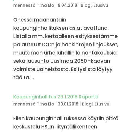
mennessä
Tiina Elo
|
8.04.2018
|
Blogi
,
Etusivu
Ohessa maanantain
kaupunginhallituksen asiat avattuna.
Listalla mm. kertaalleen esityksestämme
palautetut ICT:n ja hankintojen linjaukset,
muutaman urheiluhallin lainantakauksia
sekä lausunto Uusimaa 2050 -kaavan
valmisteluaineistosta. Esityslista löytyy
täältä....
Kaupunginhallitus 29.1.2018 Raportti
mennessä
Tiina Elo
|
30.01.2018
|
Blogi
,
Etusivu
Eilen kaupunginhallituksessa käytiin pitkä
keskustelu HSL:n liityntäliikenteen