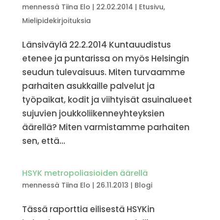
mennessä
Tiina Elo
|
22.02.2014
|
Etusivu
,
Mielipidekirjoituksia
Länsiväylä 22.2.2014 Kuntauudistus
etenee ja puntarissa on myös Helsingin
seudun tulevaisuus. Miten turvaamme
parhaiten asukkaille palvelut ja
työpaikat, kodit ja viihtyisät asuinalueet
sujuvien joukkoliikenneyhteyksien
äärellä? Miten varmistamme parhaiten
sen, että...
HSYK metropoliasioiden äärellä
mennessä
Tiina Elo
|
26.11.2013
|
Blogi
Tässä raporttia eilisestä HSYKin