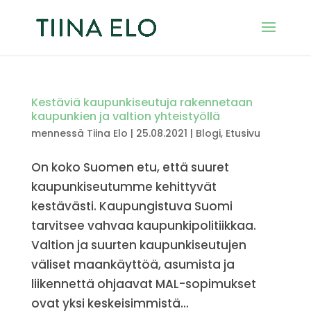
Kestäviä kaupunkiseutuja rakennetaan
kaupunkien ja valtion yhteistyöllä
mennessä
Tiina Elo
|
25.08.2021
|
Blogi
,
Etusivu
On koko Suomen etu, että suuret
kaupunkiseutumme kehittyvät
kestävästi. Kaupungistuva Suomi
tarvitsee vahvaa kaupunkipolitiikkaa.
Valtion ja suurten kaupunkiseutujen
väliset maankäyttöä, asumista ja
liikennettä ohjaavat MAL-sopimukset
ovat yksi keskeisimmistä...