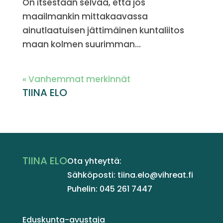
On itsestään selvää, että jos
maailmankin mittakaavassa
ainutlaatuisen jättimäinen kuntaliitos
maan kolmen suurimman...
« Vanhemmat merkinnät
TIINA ELO
TIINA ELO
Ota yhteyttä:
Sähköposti: tiina.elo@vihreat.fi
Puhelin: 045 261 7447
Eduskunta-avustaja