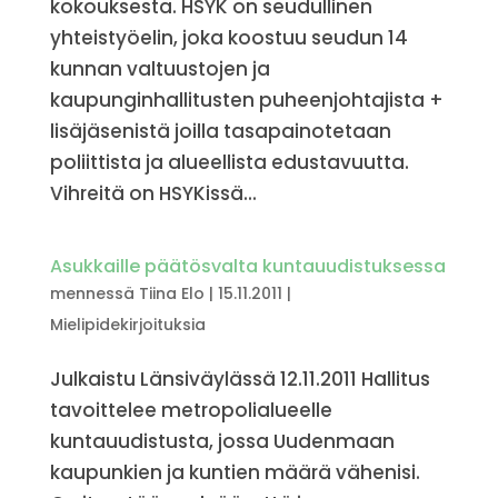
kokouksesta. HSYK on seudullinen
yhteistyöelin, joka koostuu seudun 14
kunnan valtuustojen ja
kaupunginhallitusten puheenjohtajista +
lisäjäsenistä joilla tasapainotetaan
poliittista ja alueellista edustavuutta.
Vihreitä on HSYKissä...
Asukkaille päätösvalta kuntauudistuksessa
mennessä
Tiina Elo
|
15.11.2011
|
Mielipidekirjoituksia
Julkaistu Länsiväylässä 12.11.2011 Hallitus
tavoittelee metropolialueelle
kuntauudistusta, jossa Uudenmaan
kaupunkien ja kuntien määrä vähenisi.