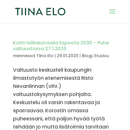
Kohti hiilineutraalia Espoota 2030 – Puhe
valtuustossa 27.1.2020
mennessä
Tiina Elo
|
29.01.2020
|
Blogi
,
Etusivu
Valtuusto keskusteli kaupungin
ilmastotyön etenemisestä Risto
Nevanlinnan (vihr.)
valtuustokysymyksen pohjalta.
Keskustelu oli varsin rakentavaa ja
sparraavaa. Korostin omassa
puheessani, että paljon hyvää työtä
tehdään jo mutta lisätoimia tarvitaan