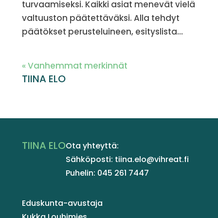
turvaamiseksi. Kaikki asiat menevät vielä
valtuuston päätettäväksi. Alla tehdyt
päätökset perusteluineen, esityslista...
« Vanhemmat merkinnät
TIINA ELO
TIINA ELO
Ota yhteyttä:
Sähköposti: tiina.elo@vihreat.fi
Puhelin: 045 261 7447
Eduskunta-avustaja
Kukka Louhimies