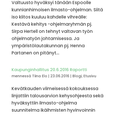
Valtuusto hyväksyi tänään Espoolle
kunnianhimoisen ilmasto-ohjelman. Siitä
iso kiitos kuuluu kahdelle vihreälle:
Kestävä kehitys -ohjelmaryhmän pj.
Sirpa Hertell on tehnyt valtavan työn
ohjelmatyön johtamisessa. Ja
ympäristölautakunnan pj. Henna
Partanen on pitänyt...
Kaupunginhallitus 20.6.2016 Raportti
mennessä
Tiina Elo
|
23.06.2016
|
Blogi
,
Etusivu
Kevätkauden viimeisessä kokouksessa
linjattiin talousarvion kehysohjeesta sekä
hyväksyttiin ilmasto-ohjelma
suunnitelma ikäihmisten hyvinvoinnin