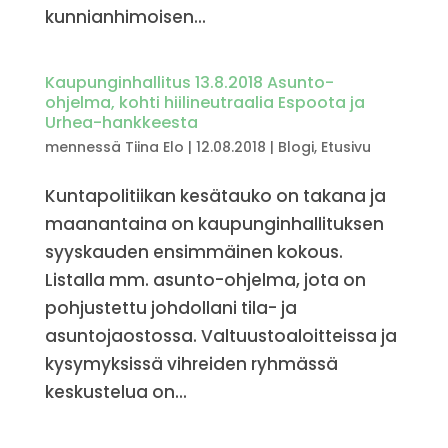
kunnianhimoisen...
Kaupunginhallitus 13.8.2018 Asunto-
ohjelma, kohti hiilineutraalia Espoota ja
Urhea-hankkeesta
mennessä
Tiina Elo
|
12.08.2018
|
Blogi
,
Etusivu
Kuntapolitiikan kesätauko on takana ja
maanantaina on kaupunginhallituksen
syyskauden ensimmäinen kokous.
Listalla mm. asunto-ohjelma, jota on
pohjustettu johdollani tila- ja
asuntojaostossa. Valtuustoaloitteissa ja
kysymyksissä vihreiden ryhmässä
keskustelua on...