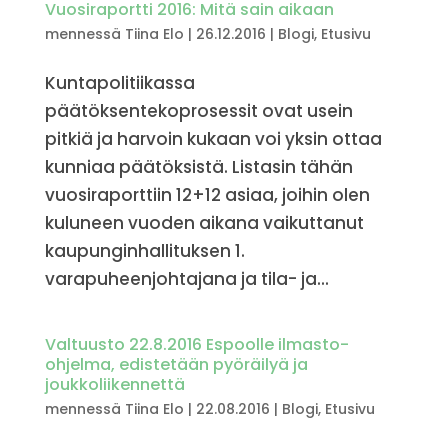
Vuosiraportti 2016: Mitä sain aikaan
mennessä
Tiina Elo
|
26.12.2016
|
Blogi
,
Etusivu
Kuntapolitiikassa
päätöksentekoprosessit ovat usein
pitkiä ja harvoin kukaan voi yksin ottaa
kunniaa päätöksistä. Listasin tähän
vuosiraporttiin 12+12 asiaa, joihin olen
kuluneen vuoden aikana vaikuttanut
kaupunginhallituksen 1.
varapuheenjohtajana ja tila- ja...
Valtuusto 22.8.2016 Espoolle ilmasto-
ohjelma, edistetään pyöräilyä ja
joukkoliikennettä
mennessä
Tiina Elo
|
22.08.2016
|
Blogi
,
Etusivu