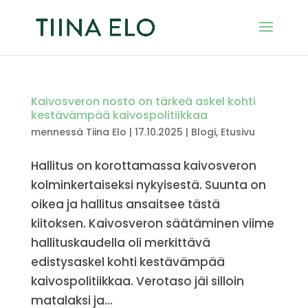
Kaivosveron nosto on tärkeä askel kohti
kestävämpää kaivospolitiikkaa
mennessä
Tiina Elo
|
17.10.2025
|
Blogi
,
Etusivu
Hallitus on korottamassa kaivosveron
kolminkertaiseksi nykyisestä. Suunta on
oikea ja hallitus ansaitsee tästä
kiitoksen. Kaivosveron säätäminen viime
hallituskaudella oli merkittävä
edistysaskel kohti kestävämpää
kaivospolitiikkaa. Verotaso jäi silloin
matalaksi ja...