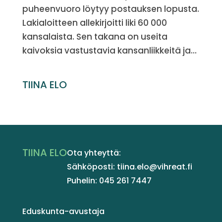
puheenvuoro löytyy postauksen lopusta.
Lakialoitteen allekirjoitti liki 60 000
kansalaista. Sen takana on useita
kaivoksia vastustavia kansanliikkeitä ja...
TIINA ELO
TIINA ELO
Ota yhteyttä:
Sähköposti: tiina.elo@vihreat.fi
Puhelin: 045 261 7447
Eduskunta-avustaja