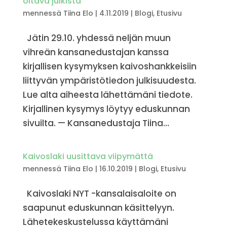
oltava julkista
mennessä
Tiina Elo
|
4.11.2019
|
Blogi
,
Etusivu
Jätin 29.10. yhdessä neljän muun
vihreän kansanedustajan kanssa
kirjallisen kysymyksen kaivoshankkeisiin
liittyvän ympäristötiedon julkisuudesta.
Lue alta aiheesta lähettämäni tiedote.
Kirjallinen kysymys löytyy eduskunnan
sivuilta. — Kansanedustaja Tiina...
Kaivoslaki uusittava viipymättä
mennessä
Tiina Elo
|
16.10.2019
|
Blogi
,
Etusivu
Kaivoslaki NYT -kansalaisaloite on
saapunut eduskunnan käsittelyyn.
Lähetekeskustelussa käyttämäni