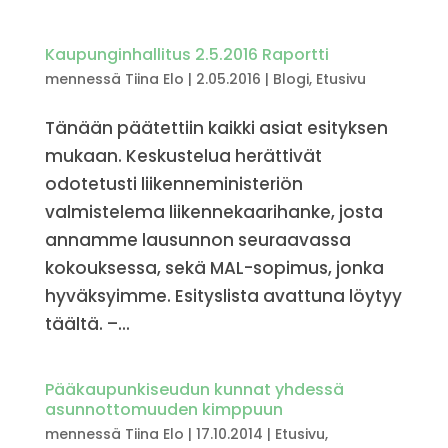
Kaupunginhallitus 2.5.2016 Raportti
mennessä
Tiina Elo
|
2.05.2016
|
Blogi
,
Etusivu
Tänään päätettiin kaikki asiat esityksen
mukaan. Keskustelua herättivät
odotetusti liikenneministeriön
valmistelema liikennekaarihanke, josta
annamme lausunnon seuraavassa
kokouksessa, sekä MAL-sopimus, jonka
hyväksyimme. Esityslista avattuna löytyy
täältä. –...
Pääkaupunkiseudun kunnat yhdessä
asunnottomuuden kimppuun
mennessä
Tiina Elo
|
17.10.2014
|
Etusivu
,