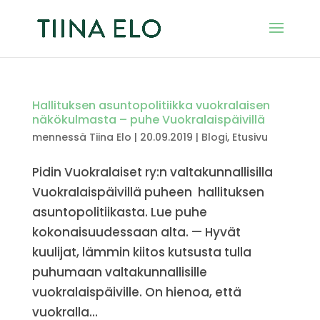
Hallituksen asuntopolitiikka vuokralaisen
näkökulmasta – puhe Vuokralaispäivillä
mennessä
Tiina Elo
|
20.09.2019
|
Blogi
,
Etusivu
Pidin Vuokralaiset ry:n valtakunnallisilla
Vuokralaispäivillä puheen hallituksen
asuntopolitiikasta. Lue puhe
kokonaisuudessaan alta. — Hyvät
kuulijat, lämmin kiitos kutsusta tulla
puhumaan valtakunnallisille
vuokralaispäiville. On hienoa, että
vuokralla...