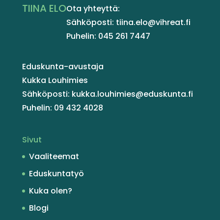
TIINA ELO
Ota yhteyttä:
Sähköposti: tiina.elo@vihreat.fi
Puhelin: 045 261 7447
Eduskunta-avustaja
Kukka Louhimies
Sähköposti: kukka.louhimies@eduskunta.fi
Puhelin: 09 432 4028
Sivut
Vaaliteemat
Eduskuntatyö
Kuka olen?
Blogi