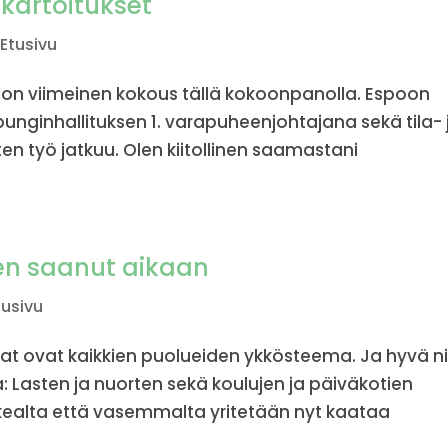
ekartoitukset
,
Etusivu
ton viimeinen kokous tällä kokoonpanolla. Espoon
punginhallituksen 1. varapuheenjohtajana sekä tila- 
n työ jatkuu. Olen kiitollinen saamastani
len saanut aikaan
tusivu
at ovat kaikkien puolueiden ykkösteema. Ja hyvä ni
: Lasten ja nuorten sekä koulujen ja päiväkotien
kealta että vasemmalta yritetään nyt kaataa