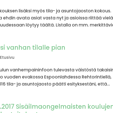
uksen lisäksi myös tila- ja asuntojaoston kokous.
 ehdin avata asiat vasta nyt ja asioissa riittää viel
uudessaan löytyy täältä. Listalla on mm. merkittäviä
i vanhan tilalle pian
,
Etusivu
ulun vanhempaininfoon tulevasta väistöstä takaisi
t jo vuoden evakossa Espoonlahdessa Rehtorintiellä,
16 tila- ja asuntojaosto päätti esityksestäni, että...
.5.2017 Sisäilmaongelmaisten kouluje