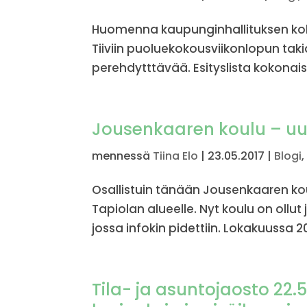
Huomenna kaupunginhallituksen koko
Tiiviin puoluekokousviikonlopun takia
perehdytttävää. Esityslista kokonais
Jousenkaaren koulu – uus
mennessä
Tiina Elo
|
23.05.2017
|
Blogi
Osallistuin tänään Jousenkaaren ko
Tapiolan alueelle. Nyt koulu on ollu
jossa infokin pidettiin. Lokakuussa 20
Tila- ja asuntojaosto 22