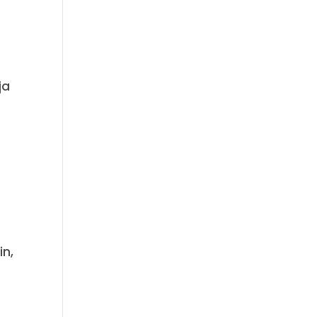
ja
in,