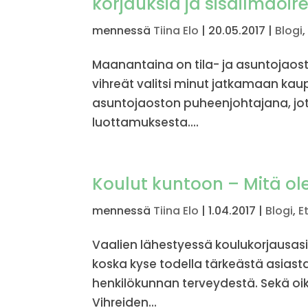
korjauksia ja sisäilmaoir
mennessä
Tiina Elo
|
20.05.2017
|
Blogi
Maanantaina on tila- ja asuntojaos
vihreät valitsi minut jatkamaan kau
asuntojaoston puheenjohtajana, jote
luottamuksesta....
Koulut kuntoon – Mitä o
mennessä
Tiina Elo
|
1.04.2017
|
Blogi
,
E
Vaalien lähestyessä koulukorjausasi
koska kyse todella tärkeästä asiasta
henkilökunnan terveydestä. Sekä oi
Vihreiden...