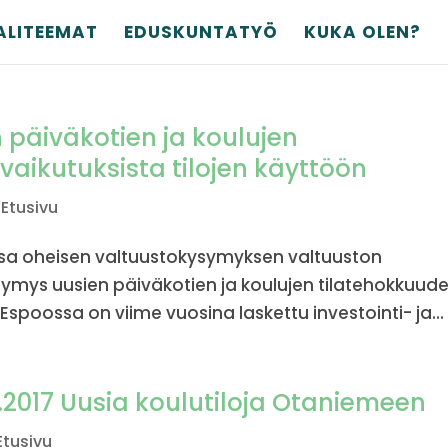
ALITEEMAT
EDUSKUNTATYÖ
KUKA OLEN?
päiväkotien ja koulujen
vaikutuksista tilojen käyttöön
,
Etusivu
ssa oheisen valtuustokysymyksen valtuuston
symys uusien päiväkotien ja koulujen tilatehokkuud
 Espoossa on viime vuosina laskettu investointi- ja...
6.2017 Uusia koulutiloja Otaniemeen
Etusivu