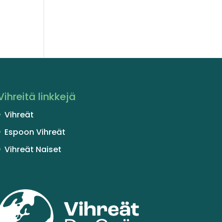
Vihreitä linkkejä
Vihreät
Espoon Vihreät
Vihreät Naiset