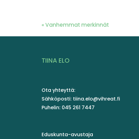
« Vanhemmat merkinnät
TIINA ELO
Ota yhteyttä:
Sähköposti: tiina.elo@vihreat.fi
Puhelin: 045 261 7447
Eduskunta-avustaja