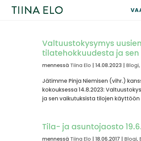
VA
Valtuustokysymys uusien 
tilatehokkuudesta ja sen 
mennessä
Tiina Elo
|
14.08.2023
|
Blogi
Jätimme Pinja Niemisen (vihr.) kan
kokouksessa 14.8.2023: Valtuustoky
ja sen vaikutuksista tilojen käyttöön
Tila- ja asuntojaosto 19.
mennessä
Tiina Elo
|
18.06.2017
|
Blogi
,