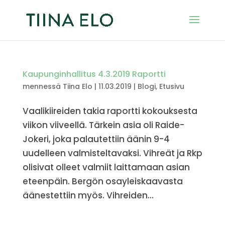
Kaupunginhallitus 4.3.2019 Raportti
mennessä
Tiina Elo
|
11.03.2019
|
Blogi
,
Etusivu
Vaalikiireiden takia raportti kokouksesta
viikon viiveellä. Tärkein asia oli Raide-
Jokeri, joka palautettiin äänin 9-4
uudelleen valmisteltavaksi. Vihreät ja Rkp
olisivat olleet valmiit laittamaan asian
eteenpäin. Bergön osayleiskaavasta
äänestettiin myös. Vihreiden...