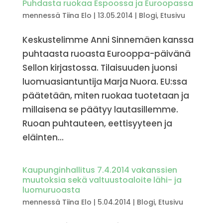
Puhdasta ruokaa Espoossa ja Euroopassa
mennessä
Tiina Elo
|
13.05.2014
|
Blogi
,
Etusivu
Keskustelimme Anni Sinnemäen kanssa
puhtaasta ruoasta Eurooppa-päivänä
Sellon kirjastossa. Tilaisuuden juonsi
luomuasiantuntija Marja Nuora. EU:ssa
päätetään, miten ruokaa tuotetaan ja
millaisena se päätyy lautasillemme.
Ruoan puhtauteen, eettisyyteen ja
eläinten...
Kaupunginhallitus 7.4.2014 vakanssien
muutoksia sekä valtuustoaloite lähi- ja
luomuruoasta
mennessä
Tiina Elo
|
5.04.2014
|
Blogi
,
Etusivu