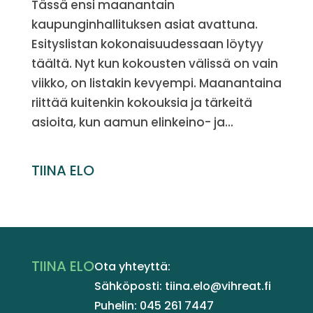
Tässä ensi maanantain
kaupunginhallituksen asiat avattuna.
Esityslistan kokonaisuudessaan löytyy
täältä. Nyt kun kokousten välissä on vain
viikko, on listakin kevyempi. Maanantaina
riittää kuitenkin kokouksia ja tärkeitä
asioita, kun aamun elinkeino- ja...
TIINA ELO
TIINA ELO
Ota yhteyttä:
Sähköposti: tiina.elo@vihreat.fi
Puhelin: 045 261 7447