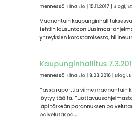
mennessä
Tiina Elo
|
15.11.2017
|
Blogi
,
E
Maanantain kaupunginhallituksessa 
tehtiin lausuntoon Uusimaa-ohjelm
yhteyksien korostamisesta, hiilineu
Kaupunginhallitus 7.3.201
mennessä
Tiina Elo
|
9.03.2016
|
Blogi
,
E
Tässä raporttia viime maanantain k
löytyy täältä. Tuottavuusohjelmas
läpi tärkeän parannuksen palveluta
palvelutasoa...