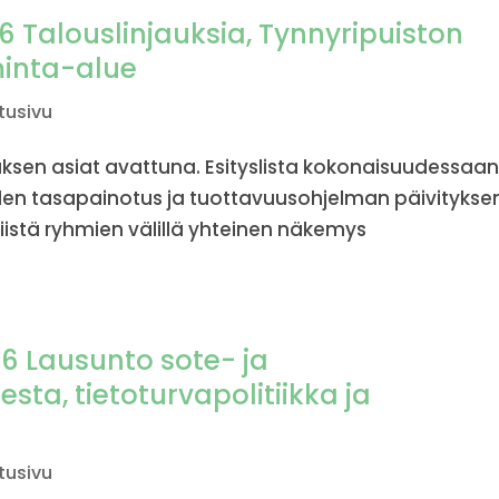
6 Talouslinjauksia, Tynnyripuiston
minta-alue
tusivu
sen asiat avattuna. Esityslista kokonaisuudessaa
uden tasapainotus ja tuottavuusohjelman päivitykse
niistä ryhmien välillä yhteinen näkemys
16 Lausunto sote- ja
sta, tietoturvapolitiikka ja
tusivu