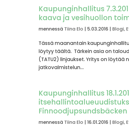
Kaupunginhallitus 7.3.201
kaava ja vesihuollon toi
mennessä
Tiina Elo
|
5.03.2016
|
Blogi
,
E
Tässä maanantain kaupunginhallituk
löytyy täältä. Tärkein asia on talo
(TATU2) linjaukset. Yritys on löytää 
jatkovalmistelun...
Kaupunginhallitus 18.1.20
itsehallintoalueuudistukse
Finnoodjupsundsbäcken
mennessä
Tiina Elo
|
16.01.2016
|
Blogi
,
E