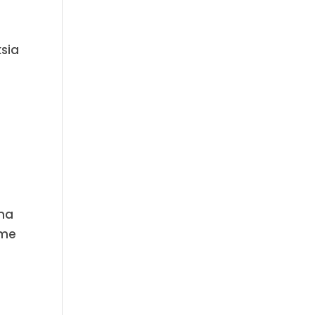
sia
una
mme