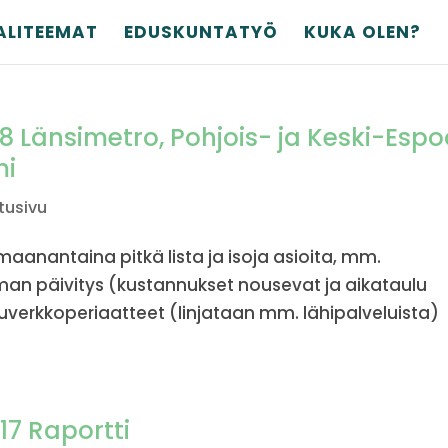
ALITEEMAT
EDUSKUNTATYÖ
KUKA OLEN?
8 Länsimetro, Pohjois- ja Keski-Esp
mi
tusivu
anantaina pitkä lista ja isoja asioita, mm.
an päivitys (kustannukset nousevat ja aikataulu
luverkkoperiaatteet (linjataan mm. lähipalveluista)
17 Raportti