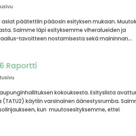
tusivu
asiat päätettiin pääosin esityksen mukaan. Muutok
asta. Saimme läpi esityksemme viheralueiden ja
traalius-tavoitteen nostamisesta sekä maininnan...
6 Raportti
tusivu
aupunginhallituksen kokouksesta. Esityslista avatt
ta (TATU2) käytiin varsinainen äänestysrumba. Sai
solinjaukseen, kun muutosesityksemme, ettei