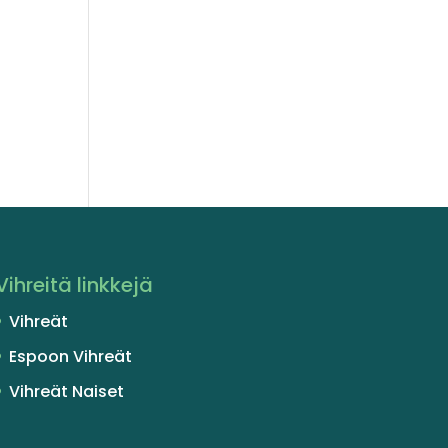
Vihreitä linkkejä
Vihreät
Espoon Vihreät
Vihreät Naiset