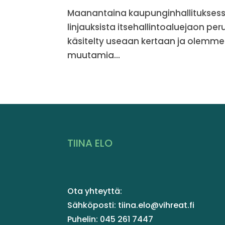
Maanantaina kaupunginhallituksessa
linjauksista itsehallintoaluejaon per
käsitelty useaan kertaan ja olemm
muutamia...
TIINA ELO
Ota yhteyttä:
Sähköposti: tiina.elo@vihreat.fi
Puhelin: 045 261 7447