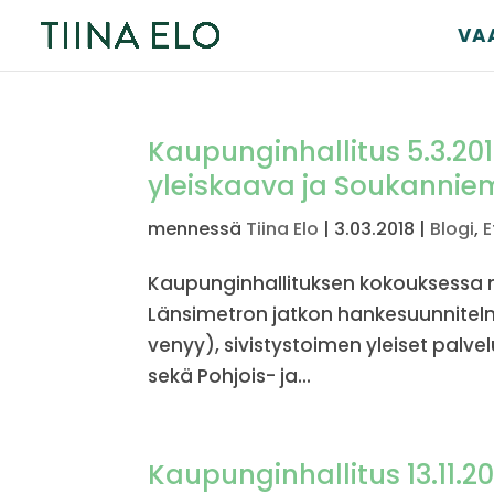
VA
Kaupunginhallitus 5.3.201
yleiskaava ja Soukannie
mennessä
Tiina Elo
|
3.03.2018
|
Blogi
,
E
Kaupunginhallituksen kokouksessa ma
Länsimetron jatkon hankesuunnitelm
venyy), sivistystoimen yleiset palve
sekä Pohjois- ja...
Kaupunginhallitus 13.11.20