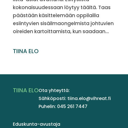
kokonaisuudessaan löytyy täältä. Taas
päästään käsittelemään oppilailla
esiintyvien sisäilmaongelmista johtuvien
oireiden kartoittamista, kun saadaan...
TIINA ELO
TIINA ELO
Ota yhteyttä:
Sähköposti: tiina.elo@vihreat.fi
Puhelin: 045 261 7447
Eduskunta-avustaja