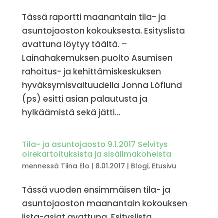
Tässä raportti maanantain tila- ja
asuntojaoston kokouksesta. Esityslista
avattuna löytyy täältä. –
Lainahakemuksen puolto Asumisen
rahoitus- ja kehittämiskeskuksen
hyväksymisvaltuudella Jonna Löflund
(ps) esitti asian palautusta ja
hylkäämistä sekä jätti...
Tila- ja asuntojaosto 9.1.2017 Selvitys
oirekartoituksista ja sisäilmakoheista
mennessä
Tiina Elo
|
8.01.2017
|
Blogi
,
Etusivu
Tässä vuoden ensimmäisen tila- ja
asuntojaoston maanantain kokouksen
lista-asiat avattuna. Esityslista