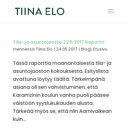
Tila- ja asuntojaosto 22.5.2017 Raportti
mennessä
Tiina Elo
|
24.05.2017
|
Blogi
,
Etusivu
Tässä raporttia maanantaisesta tila- ja
asuntojaoston kokouksesta. Esityslista
avattuna löytyy täältä. Tärkeimpänä
asiana oli sen vahvistuminen, että
Karamzinin koulun vanha puoli pääsee
väistöön syyslukukauden alusta.
Tärkeää myös se, että niin Aarnivalkean
kuin...