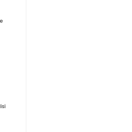
se
isi