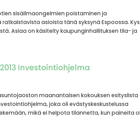
kotien sisäilmaongelmien poistaminen ja
 ratkaistavista asioista tänä syksynä Espoossa. Ky
tä. Asiaa on käsitelty kaupunginhallituksen tila- ja
.2013 Investointiohjelma
a asuntojaoston maanantaisen kokouksen esityslista
estointiohjelma, joka oli evästyskeskustelussa
kemään, mikä ei helpota tilannetta, kun paineita ol