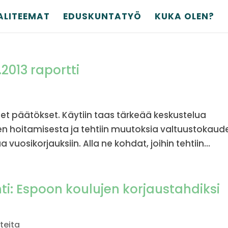
ALITEEMAT
EDUSKUNTATYÖ
KUKA OLEN?
.2013 raportti
et päätökset. Käytiin taas tärkeää keskustelua
en hoitamisesta ja tehtiin muutoksia valtuustokaud
a vuosikorjauksiin. Alla ne kohdat, joihin tehtiin...
hti: Espoon koulujen korjaustahdiksi
teita