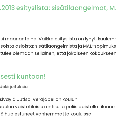
.2013 esityslista: sisätilaongelmat, 
si maanantaina. Vaikka esityslista on lyhyt, kuule
soista asioista: sisätilaongelmista ja MAL-sopimuk
 tulee olemaan sellainen, että jokaiseen kokoukseen.
isesti kuntoon!
idekirjoituksia
nsiväylä uutisoi Veräjäpellon koulun
lun väistötiloissa entisellä poliisiopistolla tilanne
stä huolestuneet vanhemmat ja kouluissa