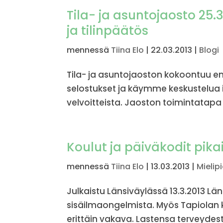
Tila- ja asuntojaosto 25.3
ja tilinpäätös
mennessä
Tiina Elo
|
22.03.2013
|
Blogi
Tila- ja asuntojaoston kokoontuu en
selostukset ja käymme keskustelua i
velvoitteista. Jaoston toimintatapa
Koulut ja päiväkodit pika
mennessä
Tiina Elo
|
13.03.2013
|
Mielip
Julkaistu Länsiväylässä 13.3.2013 Lä
sisäilmaongelmista. Myös Tapiolan kou
erittäin vakava. Lastensa terveyde