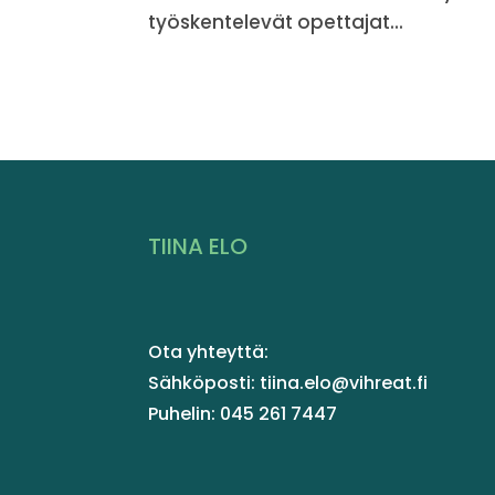
työskentelevät opettajat...
TIINA ELO
Ota yhteyttä:
Sähköposti: tiina.elo@vihreat.fi
Puhelin: 045 261 7447