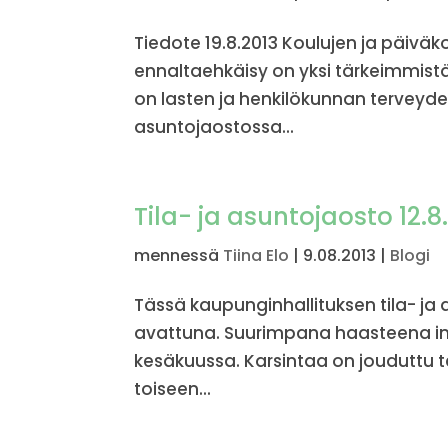
Tiedote 19.8.2013 Koulujen ja päivä
ennaltaehkäisy on yksi tärkeimmistä
on lasten ja henkilökunnan terveydes
asuntojaostossa...
Tila- ja asuntojaosto 12.8
mennessä
Tiina Elo
|
9.08.2013
|
Blogi
Tässä kaupunginhallituksen tila- j
avattuna. Suurimpana haasteena inv
kesäkuussa. Karsintaa on jouduttu te
toiseen...