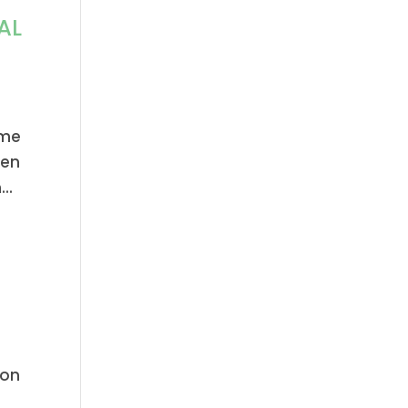
MAL
mme
sen
..
 on