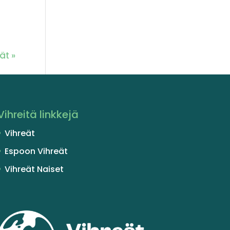
ät »
Vihreitä linkkejä
Vihreät
Espoon Vihreät
Vihreät Naiset