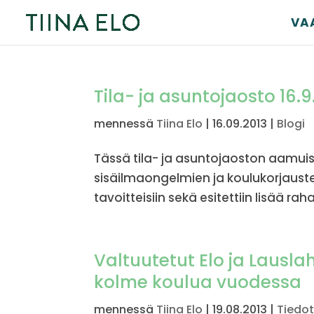
VA
Tila- ja asuntojaosto 16.9
mennessä
Tiina Elo
|
16.09.2013
|
Blogi
Tässä tila- ja asuntojaoston aamuis
sisäilmaongelmien ja koulukorjaust
tavoitteisiin sekä esitettiin lisää raha
Valtuutetut Elo ja Lausla
kolme koulua vuodessa
mennessä
Tiina Elo
|
19.08.2013
|
Tiedot