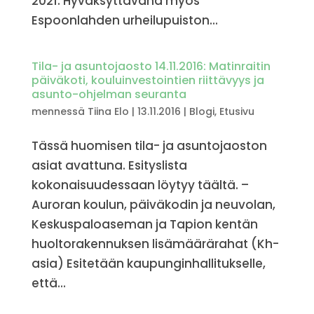
2021. Hyväksyttävänä myös
Espoonlahden urheilupuiston...
Tila- ja asuntojaosto 14.11.2016: Matinraitin
päiväkoti, kouluinvestointien riittävyys ja
asunto-ohjelman seuranta
mennessä
Tiina Elo
|
13.11.2016
|
Blogi
,
Etusivu
Tässä huomisen tila- ja asuntojaoston
asiat avattuna. Esityslista
kokonaisuudessaan löytyy täältä. –
Auroran koulun, päiväkodin ja neuvolan,
Keskuspaloaseman ja Tapion kentän
huoltorakennuksen lisämäärärahat (Kh-
asia) Esitetään kaupunginhallitukselle,
että...