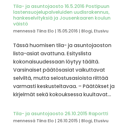
Tila- ja asuntojaosto 16.5.2016 Postipuun
lastensuojelupalveluiden uudisrakennus,
hankeselvityksiä ja Jousenkaaren koulun
väistö
mennessä
Tiina Elo
|
15.05.2016
|
Blogi
,
Etusivu
Tässä huomisen tila- ja asuntojaoston
lista-asiat avattuna. Esityslista
kokonaisuudessaan löytyy täältä.
Varsinaiset päätösasiat vaikuttavat
selviltä, mutta selostusasioista riittää
varmasti keskusteltavaa. – Päätökset ja
kirjelmät sekä kokouksessa kuultavat...
Tila- ja asuntojaosto 26.10.2015 Raportti
mennessä
Tiina Elo
|
26.10.2015
|
Blogi
,
Etusivu