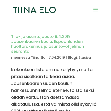
Tila- ja asuntojaosto 8.4.2019
Jousenkaaren koulu, Espoonlahden
huoltorakennus ja asunto-ohjelman
seuranta
mennessä
Tiina Elo
|
7.04.2019
|
Blogi
,
Etusivu
Kokouksen lista on melko lyhyt, mutta
pitää sisällään tärkeää asiaa.
Jousenkaaren uuden koulun
hankesuunnitelma etenee, toistaiseksi
ollaan valtuuston asettamassa
aikataulussa, että valmista olisi syksyllä