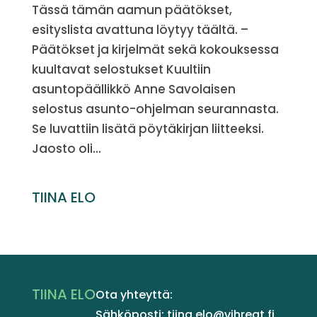
Tässä tämän aamun päätökset,
esityslista avattuna löytyy täältä. –
Päätökset ja kirjelmät sekä kokouksessa
kuultavat selostukset Kuultiin
asuntopäällikkö Anne Savolaisen
selostus asunto-ohjelman seurannasta.
Se luvattiin lisätä pöytäkirjan liitteeksi.
Jaosto oli...
TIINA ELO
TIINA ELO
Ota yhteyttä:
Sähköposti: tiina.elo@vihreat.fi