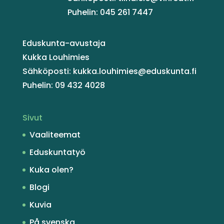
Puhelin: 045 261 7447
Eduskunta-avustaja
Kukka Louhimies
Sähköposti: kukka.louhimies@eduskunta.fi
Puhelin: 09 432 4028
Sivut
Vaaliteemat
Eduskuntatyö
Kuka olen?
Blogi
Kuvia
På svenska