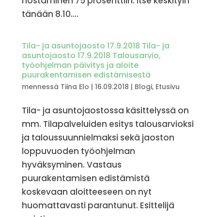
nostaminen 75 prosenttiin. Itse keskityin
tänään 8.10....
Tila- ja asuntojaosto 17.9.2018 Tila- ja
asuntojaosto 17.9.2018 Talousarvio,
työohjelman päivitys ja aloite
puurakentamisen edistämisestä
mennessä
Tiina Elo
|
16.09.2018
|
Blogi
,
Etusivu
Tila- ja asuntojaostossa käsittelyssä on
mm. Tilapalveluiden esitys talousarvioksi
ja taloussuunnielmaksi sekä jaoston
loppuvuoden työohjelman
hyväksyminen. Vastaus
puurakentamisen edistämistä
koskevaan aloitteeseen on nyt
huomattavasti parantunut. Esittelijä