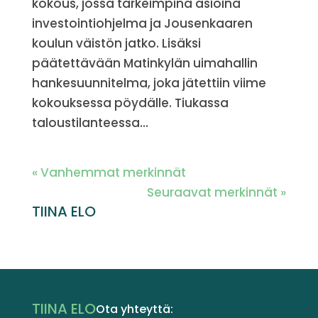
kokous, jossa tärkeimpinä asioina
investointiohjelma ja Jousenkaaren
koulun väistön jatko. Lisäksi
päätettävään Matinkylän uimahallin
hankesuunnitelma, joka jätettiin viime
kokouksessa pöydälle. Tiukassa
taloustilanteessa...
« Vanhemmat merkinnät
Seuraavat merkinnät »
TIINA ELO
TIINA ELO
Ota yhteyttä: