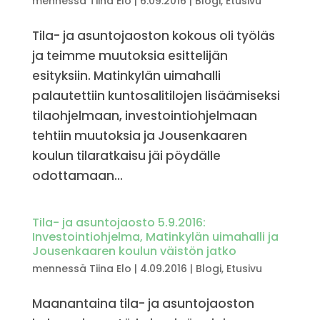
mennessä
Tiina Elo
|
6.09.2016
|
Blogi
,
Etusivu
Tila- ja asuntojaoston kokous oli työläs
ja teimme muutoksia esittelijän
esityksiin. Matinkylän uimahalli
palautettiin kuntosalitilojen lisäämiseksi
tilaohjelmaan, investointiohjelmaan
tehtiin muutoksia ja Jousenkaaren
koulun tilaratkaisu jäi pöydälle
odottamaan...
Tila- ja asuntojaosto 5.9.2016:
Investointiohjelma, Matinkylän uimahalli ja
Jousenkaaren koulun väistön jatko
mennessä
Tiina Elo
|
4.09.2016
|
Blogi
,
Etusivu
Maanantaina tila- ja asuntojaoston