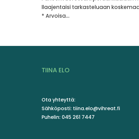
llaajentaisi tarkasteluaan koskem
* Arvoisa...
TIINA ELO
Ota yhteyttä:
Sähköposti: tiina.elo@vihreat.fi
Puhelin: 045 261 7447