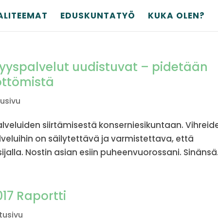
ALITEEMAT
EDUSKUNTATYÖ
KUKA OLEN?
lisyyspalvelut uudistuvat – pidetään
öttömistä
tusivu
alveluiden siirtämisestä konserniesikuntaan. Vihreid
alveluihin on säilytettävä ja varmistettava, että
ijalla. Nostin asian esiin puheenvuorossani. Sinänsä.
017 Raportti
tusivu