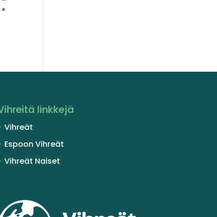
* *
Vihreitä linkkejä
Vihreät
Espoon Vihreät
Vihreät Naiset