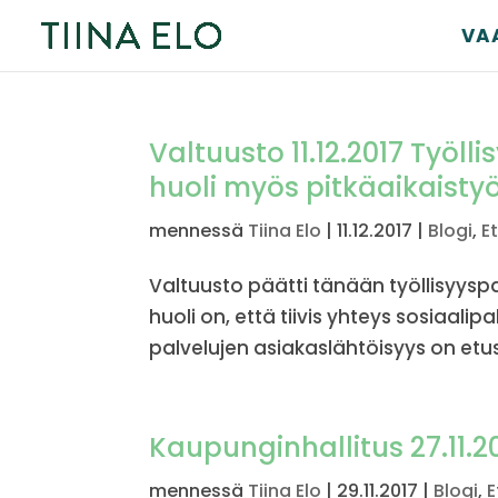
VA
Valtuusto 11.12.2017 Työl
huoli myös pitkäaikaisty
mennessä
Tiina Elo
|
11.12.2017
|
Blogi
,
E
Valtuusto päätti tänään työllisyysp
huoli on, että tiivis yhteys sosiaalip
palvelujen asiakaslähtöisyys on etus
Kaupunginhallitus 27.11.2
mennessä
Tiina Elo
|
29.11.2017
|
Blogi
,
E