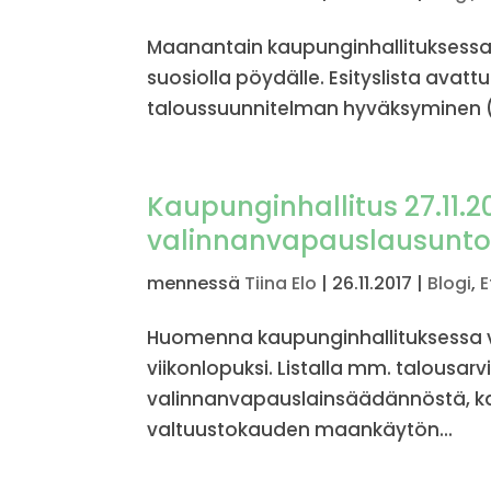
Maanantain kaupunginhallituksessa o
suosiolla pöydälle. Esityslista avatt
taloussuunnitelman hyväksyminen (os
Kaupunginhallitus 27.11.2
valinnanvapauslausunto
mennessä
Tiina Elo
|
26.11.2017
|
Blogi
,
E
Huomenna kaupunginhallituksessa var
viikonlopuksi. Listalla mm. talousarv
valinnanvapauslainsäädännöstä, ka
valtuustokauden maankäytön...