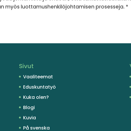
aan myös luottamushenkilöjohtamisen prosesseja. 
Sivut
Vaaliteemat
Eduskuntatyö
Kuka olen?
Blogi
Kuvia
På svenska