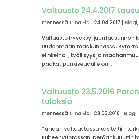
Valtuusto 24.4.2017 Laus
mennessä
Tiina Elo
|
24.04.2017
|
Blogi
Valtuusto hyväksyi juuri lausunnon 
Uudenmaan maakunnassa. Byrokraatt
elinkeino-, työllisyys ja maahanmuu
pääkaupunkiseudulle on...
Valtuusto 23.5.2016 Par
tuloksia
mennessä
Tiina Elo
|
23.05.2016
|
Blogi
Tänään valtuustossa käsiteltiin tar
Puheenvuorossani peräänkuulutin hy