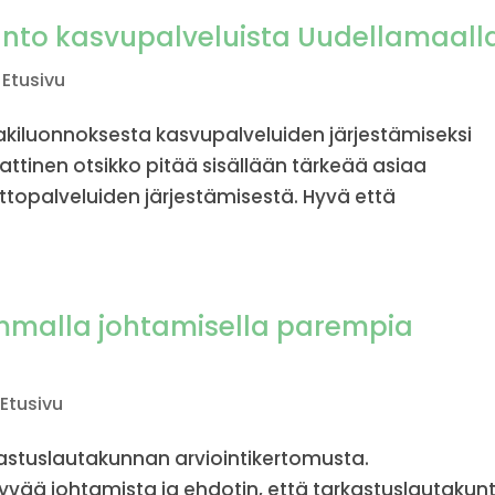
unto kasvupalveluista Uudellamaall
,
Etusivu
lakiluonnoksesta kasvupalveluiden järjestämiseksi
inen otsikko pitää sisällään tärkeää asiaa
ttopalveluiden järjestämisestä. Hyvä että
emmalla johtamisella parempia
,
Etusivu
kastuslautakunnan arviointikertomusta.
vää johtamista ja ehdotin, että tarkastuslautakun