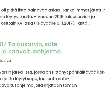
li pitkä lista painavaa asiaa. Hankalimmat jätettii
una löytyy täältä. – Vuoden 2018 talousarvion ja
ittain Kv-asia) (Pöydälle 6.11.2017) Tästä...
017 Talousarvio, sote-
 ja kaavoitusohjelma
tusivu
sin järeä lista, jossa on riittänyt pähkäiltävää ko
io josta löytyi sopu, lausunto sote-
avoitusohjelma jolla linjataan tämän