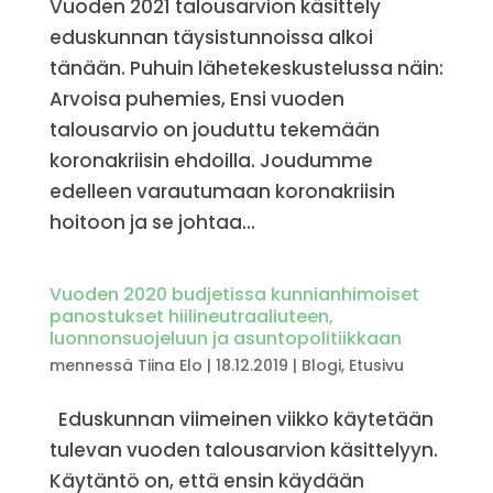
Vuoden 2021 talousarvion käsittely
eduskunnan täysistunnoissa alkoi
tänään. Puhuin lähetekeskustelussa näin:
Arvoisa puhemies, Ensi vuoden
talousarvio on jouduttu tekemään
koronakriisin ehdoilla. Joudumme
edelleen varautumaan koronakriisin
hoitoon ja se johtaa...
Vuoden 2020 budjetissa kunnianhimoiset
panostukset hiilineutraaliuteen,
luonnonsuojeluun ja asuntopolitiikkaan
mennessä
Tiina Elo
|
18.12.2019
|
Blogi
,
Etusivu
Eduskunnan viimeinen viikko käytetään
tulevan vuoden talousarvion käsittelyyn.
Käytäntö on, että ensin käydään