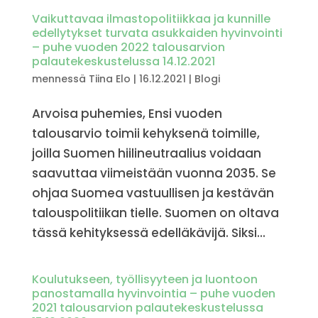
Vaikuttavaa ilmastopolitiikkaa ja kunnille
edellytykset turvata asukkaiden hyvinvointi
– puhe vuoden 2022 talousarvion
palautekeskustelussa 14.12.2021
mennessä
Tiina Elo
|
16.12.2021
|
Blogi
Arvoisa puhemies, Ensi vuoden
talousarvio toimii kehyksenä toimille,
joilla Suomen hiilineutraalius voidaan
saavuttaa viimeistään vuonna 2035. Se
ohjaa Suomea vastuullisen ja kestävän
talouspolitiikan tielle. Suomen on oltava
tässä kehityksessä edelläkävijä. Siksi...
Koulutukseen, työllisyyteen ja luontoon
panostamalla hyvinvointia – puhe vuoden
2021 talousarvion palautekeskustelussa