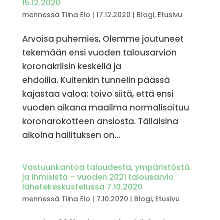
15.12.2020
mennessä
Tiina Elo
|
17.12.2020
|
Blogi
,
Etusivu
Arvoisa puhemies, Olemme joutuneet
tekemään ensi vuoden talousarvion
koronakriisin keskellä ja
ehdoilla. Kuitenkin tunnelin päässä
kajastaa valoa: toivo siitä, että ensi
vuoden aikana maailma normalisoituu
koronarokotteen ansiosta. Tällaisina
aikoina hallituksen on...
Vastuunkantoa taloudesta, ympäristöstä
ja ihmisistä – vuoden 2021 talousarvio
lähetekeskustelussa 7.10.2020
mennessä
Tiina Elo
|
7.10.2020
|
Blogi
,
Etusivu