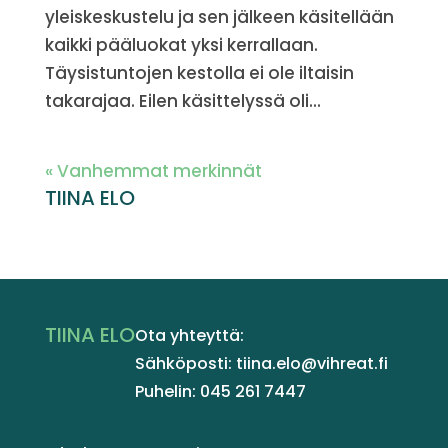
yleiskeskustelu ja sen jälkeen käsitellään
kaikki pääluokat yksi kerrallaan.
Täysistuntojen kestolla ei ole iltaisin
takarajaa. Eilen käsittelyssä oli...
« Vanhemmat merkinnät
TIINA ELO
TIINA ELO
Ota yhteyttä:
Sähköposti: tiina.elo@vihreat.fi
Puhelin: 045 261 7447