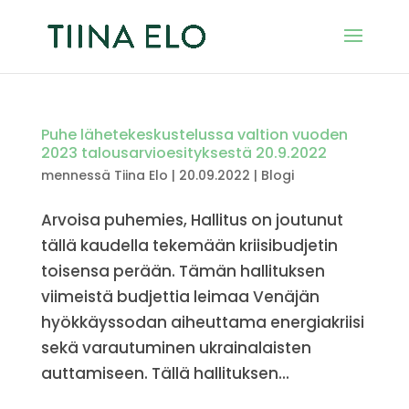
Puhe lähetekeskustelussa valtion vuoden
2023 talousarvioesityksestä 20.9.2022
mennessä
Tiina Elo
|
20.09.2022
|
Blogi
Arvoisa puhemies, Hallitus on joutunut
tällä kaudella tekemään kriisibudjetin
toisensa perään. Tämän hallituksen
viimeistä budjettia leimaa Venäjän
hyökkäyssodan aiheuttama energiakriisi
sekä varautuminen ukrainalaisten
auttamiseen. Tällä hallituksen...