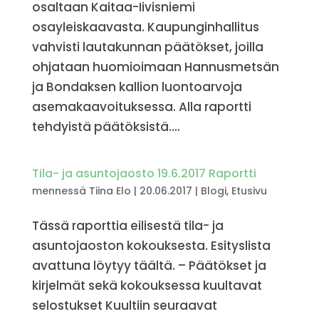
osaltaan Kaitaa-Iivisniemi
osayleiskaavasta. Kaupunginhallitus
vahvisti lautakunnan päätökset, joilla
ohjataan huomioimaan Hannusmetsän
ja Bondaksen kallion luontoarvoja
asemakaavoituksessa. Alla raportti
tehdyistä päätöksistä....
Tila- ja asuntojaosto 19.6.2017 Raportti
mennessä
Tiina Elo
|
20.06.2017
|
Blogi
,
Etusivu
Tässä raporttia eilisestä tila- ja
asuntojaoston kokouksesta. Esityslista
avattuna löytyy täältä. – Päätökset ja
kirjelmät sekä kokouksessa kuultavat
selostukset Kuultiin seuraavat