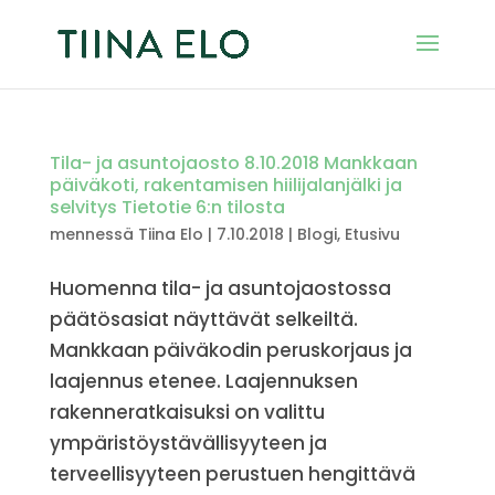
Tila- ja asuntojaosto 8.10.2018 Mankkaan
päiväkoti, rakentamisen hiilijalanjälki ja
selvitys Tietotie 6:n tilosta
mennessä
Tiina Elo
|
7.10.2018
|
Blogi
,
Etusivu
Huomenna tila- ja asuntojaostossa
päätösasiat näyttävät selkeiltä.
Mankkaan päiväkodin peruskorjaus ja
laajennus etenee. Laajennuksen
rakenneratkaisuksi on valittu
ympäristöystävällisyyteen ja
terveellisyyteen perustuen hengittävä