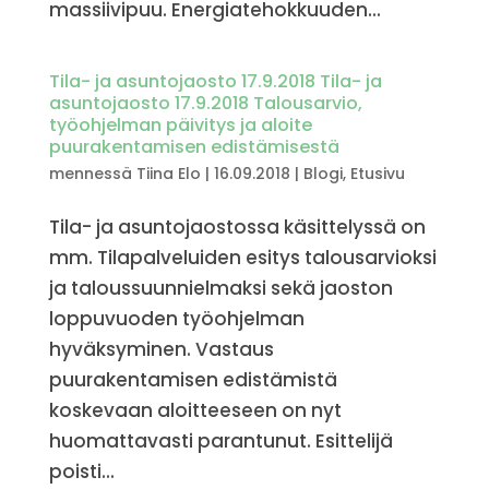
massiivipuu. Energiatehokkuuden...
Tila- ja asuntojaosto 17.9.2018 Tila- ja
asuntojaosto 17.9.2018 Talousarvio,
työohjelman päivitys ja aloite
puurakentamisen edistämisestä
mennessä
Tiina Elo
|
16.09.2018
|
Blogi
,
Etusivu
Tila- ja asuntojaostossa käsittelyssä on
mm. Tilapalveluiden esitys talousarvioksi
ja taloussuunnielmaksi sekä jaoston
loppuvuoden työohjelman
hyväksyminen. Vastaus
puurakentamisen edistämistä
koskevaan aloitteeseen on nyt
huomattavasti parantunut. Esittelijä
poisti...