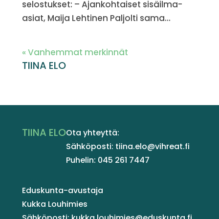
selostukset: – Ajankohtaiset sisäilma-
asiat, Maija Lehtinen Paljolti sama...
« Vanhemmat merkinnät
TIINA ELO
TIINA ELO
Ota yhteyttä:
Sähköposti: tiina.elo@vihreat.fi
Puhelin: 045 261 7447
Eduskunta-avustaja
Kukka Louhimies
Sähköposti: kukka.louhimies@eduskunta.fi