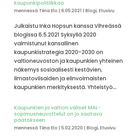
kaupunkipolitiikkaa
mennessä
Tiina Elo
|
6.05.2021
|
Blogi
,
Etusivu
Julkaistu Inka Hopsun kanssa Vihreässä
blogissa 6.5.2021 Syksyllä 2020
valmistunut kansallinen
kaupunkistrategia 2020–2030 on
valtioneuvoston ja kaupunkien yhteinen
näkemys sosiaalisesti kestävien,
ilmastoviisaiden ja elinvoimaisten
kaupunkien merkityksestä. Yhteistyö...
Kaupunkien ja valtion väliset MAL-
sopimusneuvottelut on jo saatava
päätökseen
mennessä
Tiina Elo
|
5.02.2020
|
Blogi
,
Etusivu