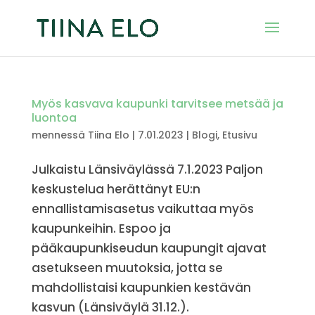
Myös kasvava kaupunki tarvitsee metsää ja
luontoa
mennessä
Tiina Elo
|
7.01.2023
|
Blogi
,
Etusivu
Julkaistu Länsiväylässä 7.1.2023 Paljon
keskustelua herättänyt EU:n
ennallistamisasetus vaikuttaa myös
kaupunkeihin. Espoo ja
pääkaupunkiseudun kaupungit ajavat
asetukseen muutoksia, jotta se
mahdollistaisi kaupunkien kestävän
kasvun (Länsiväylä 31.12.).