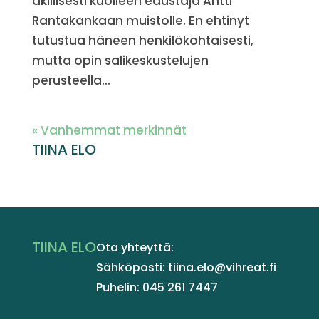
äkillisesti kuolleen edustaja Antti
Rantakankaan muistolle. En ehtinyt
tutustua häneen henkilökohtaisesti,
mutta opin salikeskustelujen
perusteella...
« Vanhemmat merkinnät
TIINA ELO
TIINA ELO
Ota yhteyttä:
Sähköposti: tiina.elo@vihreat.fi
Puhelin: 045 261 7447