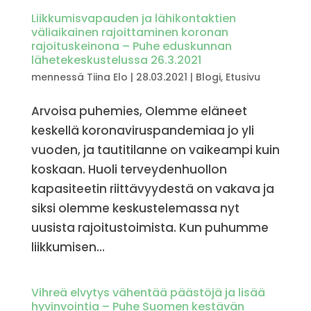
Liikkumisvapauden ja lähikontaktien
väliaikainen rajoittaminen koronan
rajoituskeinona – Puhe eduskunnan
lähetekeskustelussa 26.3.2021
mennessä
Tiina Elo
|
28.03.2021
|
Blogi
,
Etusivu
Arvoisa puhemies, Olemme eläneet
keskellä koronaviruspandemiaa jo yli
vuoden, ja tautitilanne on vaikeampi kuin
koskaan. Huoli terveydenhuollon
kapasiteetin riittävyydestä on vakava ja
siksi olemme keskustelemassa nyt
uusista rajoitustoimista. Kun puhumme
liikkumisen...
Vihreä elvytys vähentää päästöjä ja lisää
hyvinvointia – Puhe Suomen kestävän