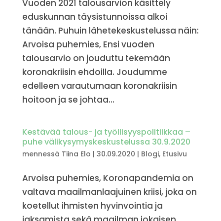
Vuoden 2021 talousarvion käsittely
eduskunnan täysistunnoissa alkoi
tänään. Puhuin lähetekeskustelussa näin:
Arvoisa puhemies, Ensi vuoden
talousarvio on jouduttu tekemään
koronakriisin ehdoilla. Joudumme
edelleen varautumaan koronakriisin
hoitoon ja se johtaa...
Kestävää talous- ja työllisyyspolitiikkaa –
puhe välikysymyskeskustelussa 30.9.2020
mennessä
Tiina Elo
|
30.09.2020
|
Blogi
,
Etusivu
Arvoisa puhemies, Koronapandemia on
valtava maailmanlaajuinen kriisi, joka on
koetellut ihmisten hyvinvointia ja
jaksamista sekä maailman jokaisen