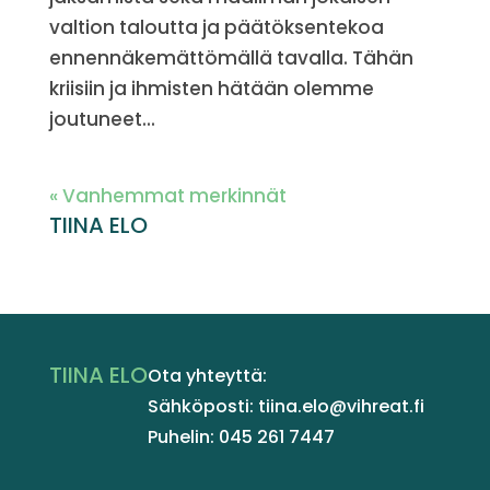
valtion taloutta ja päätöksentekoa
ennennäkemättömällä tavalla. Tähän
kriisiin ja ihmisten hätään olemme
joutuneet...
« Vanhemmat merkinnät
TIINA ELO
TIINA ELO
Ota yhteyttä:
Sähköposti: tiina.elo@vihreat.fi
Puhelin: 045 261 7447