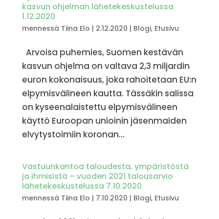
kasvun ohjelman lähetekeskustelussa
1.12.2020
mennessä
Tiina Elo
|
2.12.2020
|
Blogi
,
Etusivu
Arvoisa puhemies, Suomen kestävän
kasvun ohjelma on valtava 2,3 miljardin
euron kokonaisuus, joka rahoitetaan EU:n
elpymisvälineen kautta. Tässäkin salissa
on kyseenalaistettu elpymisvälineen
käyttö Euroopan unioinin jäsenmaiden
elvytystoimiin koronan...
Vastuunkantoa taloudesta, ympäristöstä
ja ihmisistä – vuoden 2021 talousarvio
lähetekeskustelussa 7.10.2020
mennessä
Tiina Elo
|
7.10.2020
|
Blogi
,
Etusivu