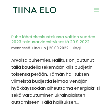
Puhe lähetekeskustelussa valtion vuoden
2023 talousarvioesityksestä 20.9.2022
mennessä
Tiina Elo
|
20.09.2022
|
Blogi
Arvoisa puhemies, Hallitus on joutunut
tällä kaudella tekemään kriisibudjetin
toisensa perään. Tämän hallituksen
viimeistä budjettia leimaa Venäjän
hyökkäyssodan aiheuttama energiakriisi
sekä varautuminen ukrainalaisten
auttamiseen. Tällä hallituksen...