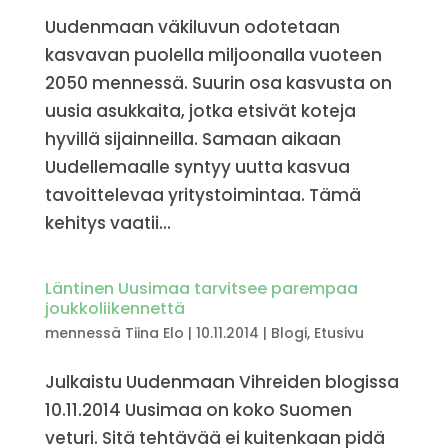
Uudenmaan väkiluvun odotetaan
kasvavan puolella miljoonalla vuoteen
2050 mennessä. Suurin osa kasvusta on
uusia asukkaita, jotka etsivät koteja
hyvillä sijainneilla. Samaan aikaan
Uudellemaalle syntyy uutta kasvua
tavoittelevaa yritystoimintaa. Tämä
kehitys vaatii...
Läntinen Uusimaa tarvitsee parempaa
joukkoliikennettä
mennessä
Tiina Elo
|
10.11.2014
|
Blogi
,
Etusivu
Julkaistu Uudenmaan Vihreiden blogissa
10.11.2014 Uusimaa on koko Suomen
veturi. Sitä tehtävää ei kuitenkaan pidä