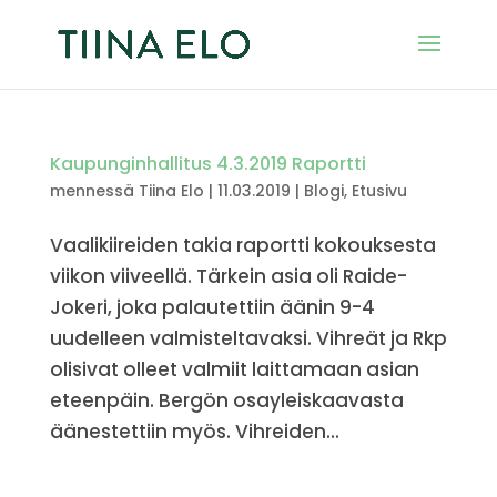
Kaupunginhallitus 4.3.2019 Raportti
mennessä
Tiina Elo
|
11.03.2019
|
Blogi
,
Etusivu
Vaalikiireiden takia raportti kokouksesta
viikon viiveellä. Tärkein asia oli Raide-
Jokeri, joka palautettiin äänin 9-4
uudelleen valmisteltavaksi. Vihreät ja Rkp
olisivat olleet valmiit laittamaan asian
eteenpäin. Bergön osayleiskaavasta
äänestettiin myös. Vihreiden...