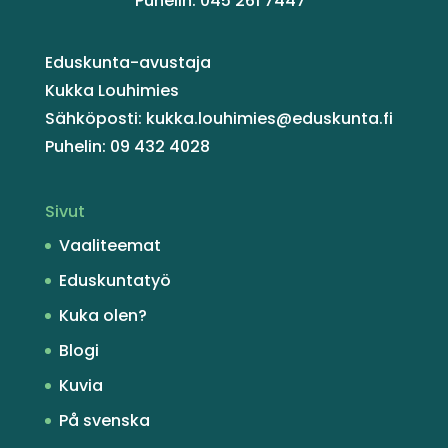
Puhelin: 045 261 7447
Eduskunta-avustaja
Kukka Louhimies
Sähköposti: kukka.louhimies@eduskunta.fi
Puhelin: 09 432 4028
Sivut
Vaaliteemat
Eduskuntatyö
Kuka olen?
Blogi
Kuvia
På svenska