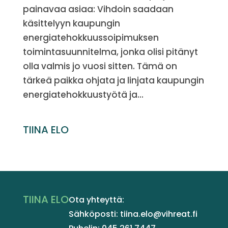
painavaa asiaa: Vihdoin saadaan
käsittelyyn kaupungin
energiatehokkuussoipimuksen
toimintasuunnitelma, jonka olisi pitänyt
olla valmis jo vuosi sitten. Tämä on
tärkeä paikka ohjata ja linjata kaupungin
energiatehokkuustyötä ja...
TIINA ELO
TIINA ELO
Ota yhteyttä:
Sähköposti: tiina.elo@vihreat.fi